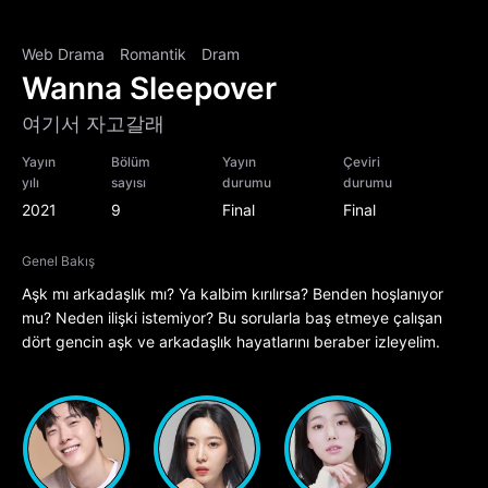
Web Drama
Romantik
Dram
Wanna Sleepover
여기서 자고갈래
Yayın
Bölüm
Yayın
Çeviri
yılı
sayısı
durumu
durumu
2021
9
Final
Final
Genel Bakış
Aşk mı arkadaşlık mı? Ya kalbim kırılırsa? Benden hoşlanıyor
mu? Neden ilişki istemiyor? Bu sorularla baş etmeye çalışan
dört gencin aşk ve arkadaşlık hayatlarını beraber izleyelim.