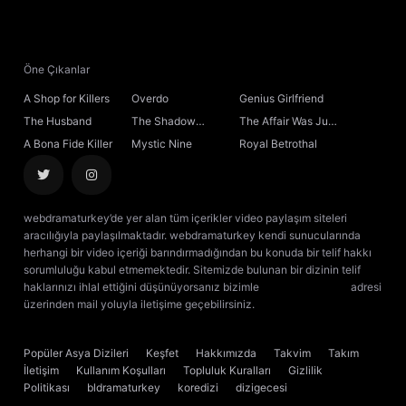
21. Bölüm
22. Bölüm
Öne Çıkanlar
A Shop for Killers
Overdo
Genius Girlfriend
23. Bölüm
The Husband
The Shadow
The Affair Was Just
Sovereign
the Beginning
A Bona Fide Killer
Mystic Nine
Royal Betrothal
24. Bölüm
25. Bölüm
webdramaturkey’de yer alan tüm içerikler video paylaşım siteleri
aracılığıyla paylaşılmaktadır. webdramaturkey kendi sunucularında
26. Bölüm
herhangi bir video içeriği barındırmadığından bu konuda bir telif hakkı
sorumluluğu kabul etmemektedir. Sitemizde bulunan bir dizinin telif
haklarınızı ihlal ettiğini düşünüyorsanız bizimle
[email protected]
adresi
27. Bölüm
üzerinden mail yoluyla iletişime geçebilirsiniz.
kore dizisi izle
çin dizisi
izle
28. Bölüm
Popüler Asya Dizileri
Keşfet
Hakkımızda
Takvim
Takım
İletişim
Kullanım Koşulları
Topluluk Kuralları
Gizlilik
29. Bölüm
Politikası
bldramaturkey
koredizi
dizigecesi