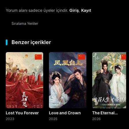
Yorum alanı sadece üyeler içindir.
Giriş
,
Kayıt
13. Bölüm
Sıralama
Yeniler
14. Bölüm
15. Bölüm
Benzer içerikler
16. Bölüm
17. Bölüm
18. Bölüm
19. Bölüm
Lost You Forever
Love and Crown
The Eternal
20. Bölüm
2023
2025
Fragrance
2026