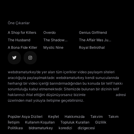
21. Bölüm
22. Bölüm
Öne Çıkanlar
A Shop for Killers
Overdo
Genius Girlfriend
23. Bölüm
The Husband
The Shadow
The Affair Was Just
Sovereign
the Beginning
A Bona Fide Killer
Mystic Nine
Royal Betrothal
24. Bölüm
25. Bölüm
webdramaturkey’de yer alan tüm içerikler video paylaşım siteleri
aracılığıyla paylaşılmaktadır. webdramaturkey kendi sunucularında
26. Bölüm
herhangi bir video içeriği barındırmadığından bu konuda bir telif hakkı
sorumluluğu kabul etmemektedir. Sitemizde bulunan bir dizinin telif
haklarınızı ihlal ettiğini düşünüyorsanız bizimle
[email protected]
adresi
27. Bölüm
üzerinden mail yoluyla iletişime geçebilirsiniz.
kore dizisi izle
çin dizisi
izle
28. Bölüm
Popüler Asya Dizileri
Keşfet
Hakkımızda
Takvim
Takım
İletişim
Kullanım Koşulları
Topluluk Kuralları
Gizlilik
29. Bölüm
Politikası
bldramaturkey
koredizi
dizigecesi