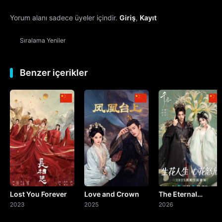
Yorum alanı sadece üyeler içindir.
Giriş
,
Kayıt
13. Bölüm
Sıralama
Yeniler
14. Bölüm
15. Bölüm
Benzer içerikler
16. Bölüm
17. Bölüm
18. Bölüm
19. Bölüm
Lost You Forever
Love and Crown
The Eternal
20. Bölüm
2023
2025
Fragrance
2026