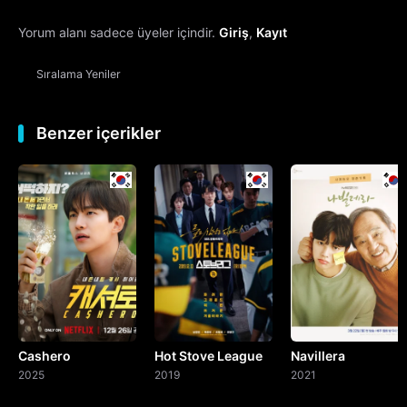
Yorum alanı sadece üyeler içindir.
Giriş
,
Kayıt
13. Bölüm
Sıralama
Yeniler
14. Bölüm
15. Bölüm
Benzer içerikler
16. Bölüm
Final
Cashero
Hot Stove League
Navillera
2025
2019
2021