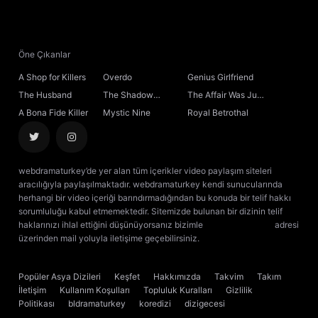
Öne Çıkanlar
A Shop for Killers
Overdo
Genius Girlfriend
The Husband
The Shadow
The Affair Was Just
Sovereign
the Beginning
A Bona Fide Killer
Mystic Nine
Royal Betrothal
webdramaturkey’de yer alan tüm içerikler video paylaşım siteleri
aracılığıyla paylaşılmaktadır. webdramaturkey kendi sunucularında
herhangi bir video içeriği barındırmadığından bu konuda bir telif hakkı
sorumluluğu kabul etmemektedir. Sitemizde bulunan bir dizinin telif
haklarınızı ihlal ettiğini düşünüyorsanız bizimle
[email protected]
adresi
üzerinden mail yoluyla iletişime geçebilirsiniz.
kore dizisi izle
çin dizisi
izle
Popüler Asya Dizileri
Keşfet
Hakkımızda
Takvim
Takım
İletişim
Kullanım Koşulları
Topluluk Kuralları
Gizlilik
Politikası
bldramaturkey
koredizi
dizigecesi