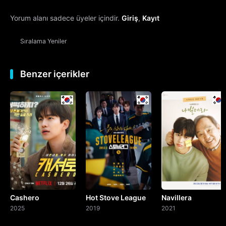
Yorum alanı sadece üyeler içindir.
Giriş
,
Kayıt
13. Bölüm
Sıralama
Yeniler
14. Bölüm
15. Bölüm
Benzer içerikler
16. Bölüm
Final
Cashero
Hot Stove League
Navillera
2025
2019
2021