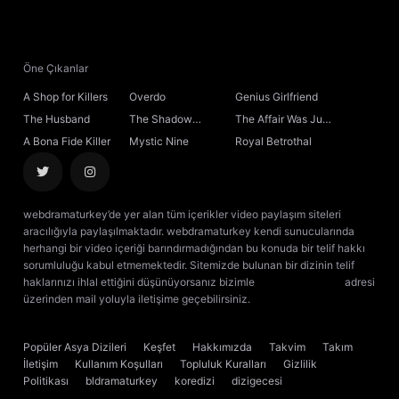
Öne Çıkanlar
A Shop for Killers
Overdo
Genius Girlfriend
The Husband
The Shadow
The Affair Was Just
Sovereign
the Beginning
A Bona Fide Killer
Mystic Nine
Royal Betrothal
webdramaturkey’de yer alan tüm içerikler video paylaşım siteleri
aracılığıyla paylaşılmaktadır. webdramaturkey kendi sunucularında
herhangi bir video içeriği barındırmadığından bu konuda bir telif hakkı
sorumluluğu kabul etmemektedir. Sitemizde bulunan bir dizinin telif
haklarınızı ihlal ettiğini düşünüyorsanız bizimle
[email protected]
adresi
üzerinden mail yoluyla iletişime geçebilirsiniz.
kore dizisi izle
çin dizisi
izle
Popüler Asya Dizileri
Keşfet
Hakkımızda
Takvim
Takım
İletişim
Kullanım Koşulları
Topluluk Kuralları
Gizlilik
Politikası
bldramaturkey
koredizi
dizigecesi