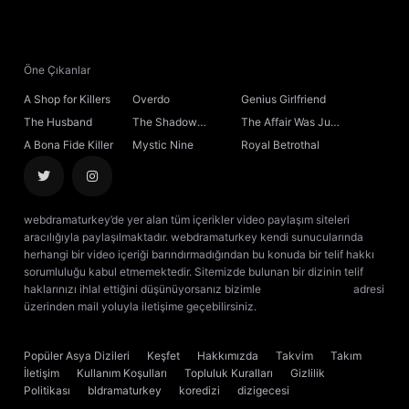
21. Bölüm
22. Bölüm
Öne Çıkanlar
A Shop for Killers
Overdo
Genius Girlfriend
23. Bölüm
The Husband
The Shadow
The Affair Was Just
Sovereign
the Beginning
A Bona Fide Killer
Mystic Nine
Royal Betrothal
24. Bölüm
25. Bölüm
webdramaturkey’de yer alan tüm içerikler video paylaşım siteleri
aracılığıyla paylaşılmaktadır. webdramaturkey kendi sunucularında
26. Bölüm
Sezon Finali
herhangi bir video içeriği barındırmadığından bu konuda bir telif hakkı
sorumluluğu kabul etmemektedir. Sitemizde bulunan bir dizinin telif
haklarınızı ihlal ettiğini düşünüyorsanız bizimle
[email protected]
adresi
üzerinden mail yoluyla iletişime geçebilirsiniz.
kore dizisi izle
çin dizisi
izle
Popüler Asya Dizileri
Keşfet
Hakkımızda
Takvim
Takım
İletişim
Kullanım Koşulları
Topluluk Kuralları
Gizlilik
Politikası
bldramaturkey
koredizi
dizigecesi