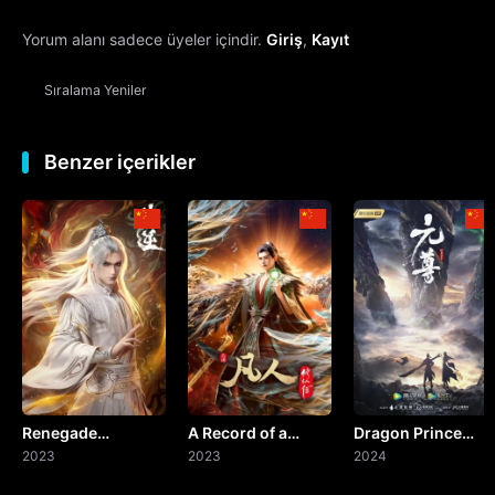
Yorum alanı sadece üyeler içindir.
Giriş
,
Kayıt
13. Bölüm
Sıralama
Yeniler
14. Bölüm
15. Bölüm
Benzer içerikler
16. Bölüm
17. Bölüm
18. Bölüm
19. Bölüm
Renegade
A Record of a
Dragon Prince
20. Bölüm
Immortal
2023
Mortal's Journey
2023
Yuan
2024
to Immortality