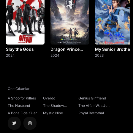
Slay the Gods
Dragon Prince
My Senior Brother
2024
Yuan
2024
Is Too Steady
2023
Öne Çıkanlar
A Shop for Killers
Overdo
Genius Girlfriend
The Husband
The Shadow
The Affair Was Just
Sovereign
the Beginning
A Bona Fide Killer
Mystic Nine
Royal Betrothal