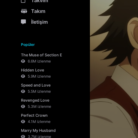
Takvim
Takım
İletişim
Popüler
The Muse of Section E
6.6M izlenme
Hidden Love
5.9M izlenme
Speed and Love
5.5M izlenme
Revenged Love
5.3M izlenme
Perfect Crown
4.1M izlenme
Marry My Husband
3.7M izlenme