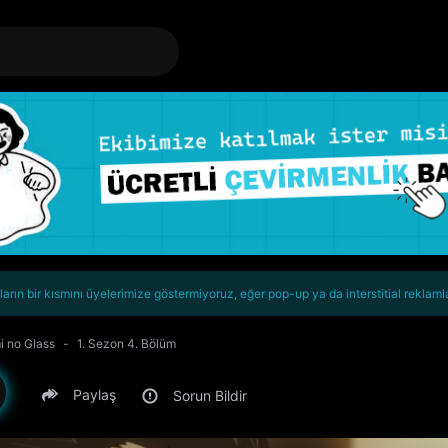
rın bir kısmını üyelerimize göstermiyoruz, eğer pop-up ya da interstitial reklaml
i no Glass
1. Sezon 4. Bölüm
Paylaş
Sorun Bildir