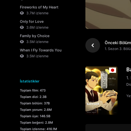
Fireworks of My Heart
3.7M izlenme
Only for Love
3.6M izlenme
Family by Choice
3.5M izlenme
Önceki Bölüm
1. Sezon 3. Böl
When I Fly Towards You
3.5M izlenme
B
1.
İstatistikler
Dr
Toplam film: 473
Yay
Toplam dizi: 2.3B
Toplam bölüm: 37B
Toplam yorum: 2.6M
Toplam üye: 146.5B
Toplam beğeni: 2.8M
Toplam izlenme: 416.1M