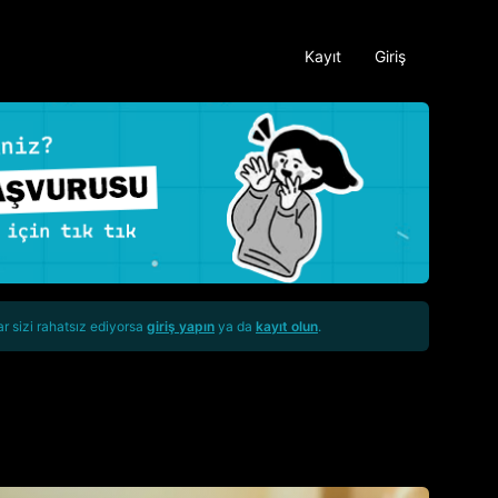
Kayıt
Giriş
ar sizi rahatsız ediyorsa
giriş yapın
ya da
kayıt olun
.