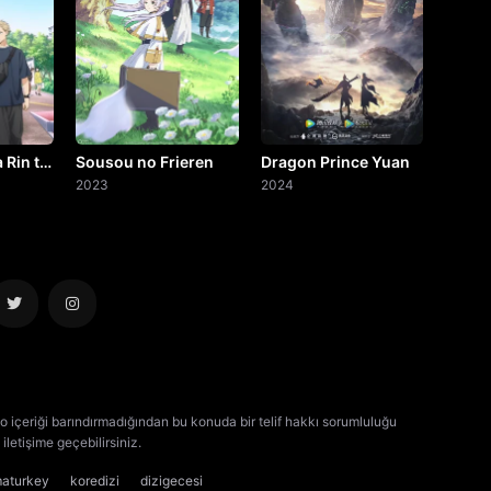
 Rin to
Sousou no Frieren
Dragon Prince Yuan
2023
2024
o içeriği barındırmadığından bu konuda bir telif hakkı sorumluluğu
iletişime geçebilirsiniz.
kore dizisi izle
çin dizisi izle
maturkey
koredizi
dizigecesi