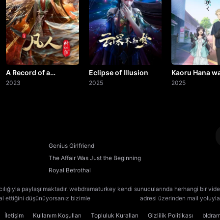
A Record of a
Eclipse of Illusion
Kaoru Hana wa
Mortal's Journey to
2023
2025
Saku
2025
Immortality
Genius Girlfriend
The Affair Was Just the Beginning
Royal Betrothal
cılığıyla paylaşılmaktadır. webdramaturkey kendi sunucularında herhangi bir vide
lal ettiğini düşünüyorsanız bizimle
[email protected]
adresi üzerinden mail yoluyla 
İletişim
Kullanım Koşulları
Topluluk Kuralları
Gizlilik Politikası
bldra