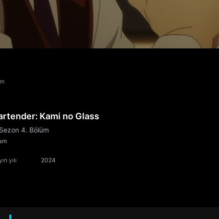
üm
artender: Kami no Glass
 Sezon 4. Bölüm
am
ın yılı
2024