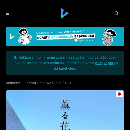
[!]
Reklamların bir kısmını üyelerimize göstermiyoruz, eğer pop-
up ya da interstitial reklamlar sizi rahatsız ediyorsa
giriş yapın
ya
da
kayıt olun
.
Animeler
Kaoru Hana wa Rin to Saku