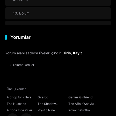
10. Bölüm
11. Bölüm
Yorumlar
12. Bölüm
Yorum alanı sadece üyeler içindir.
Giriş
,
Kayıt
13. Bölüm
Final
Sıralama
Yeniler
Öne Çıkanlar
A Shop for Killers
Overdo
Genius Girlfriend
The Husband
The Shadow
The Affair Was Just
Sovereign
the Beginning
A Bona Fide Killer
Mystic Nine
Royal Betrothal