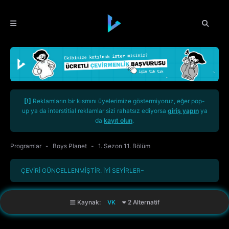
[!]
Reklamların bir kısmını üyelerimize göstermiyoruz, eğer pop-
up ya da interstitial reklamlar sizi rahatsız ediyorsa
giriş yapın
ya
da
kayıt olun
.
Programlar
Boys Planet
1. Sezon 11. Bölüm
ÇEVİRİ GÜNCELLENMİŞTİR. İYİ SEYİRLER~
Kaynak:
VK
2 Alternatif