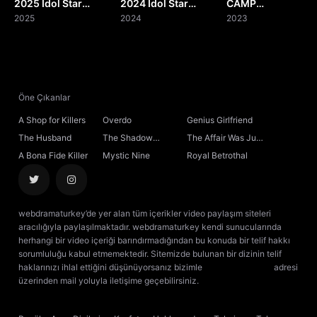
2025 Idol Star
2024 Idol Star
CAMP
Athletics
2025
Athletics
2024
ZEROBASEONE
2023
Championships –
Championships
Chuseok Special
Öne Çıkanlar
A Shop for Killers
Overdo
Genius Girlfriend
The Husband
The Shadow
The Affair Was Just
Sovereign
the Beginning
A Bona Fide Killer
Mystic Nine
Royal Betrothal
webdramaturkey’de yer alan tüm içerikler video paylaşım siteleri
aracılığıyla paylaşılmaktadır. webdramaturkey kendi sunucularında
herhangi bir video içeriği barındırmadığından bu konuda bir telif hakkı
sorumluluğu kabul etmemektedir. Sitemizde bulunan bir dizinin telif
haklarınızı ihlal ettiğini düşünüyorsanız bizimle
[email protected]
adresi
üzerinden mail yoluyla iletişime geçebilirsiniz.
kore dizisi izle
çin dizisi
izle