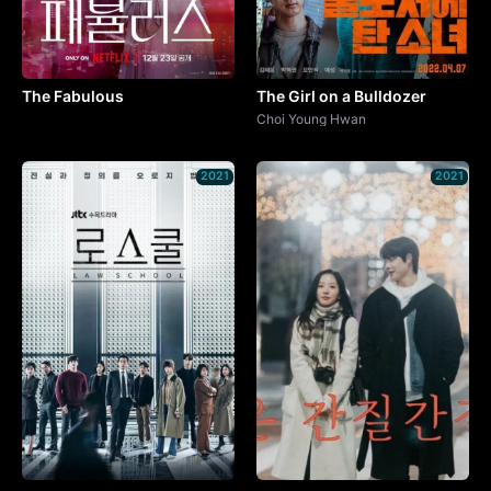
The Fabulous
The Girl on a Bulldozer
Choi Young Hwan
2021
2021