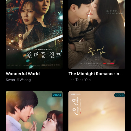
Wonderful World
The Midnight Romance in
Kwon Ji Woong
Hagwon
Lee Taek Yeol
2024
2023