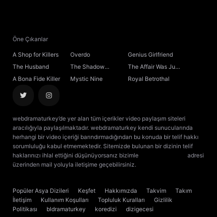
Öne Çıkanlar
A Shop for Killers
Overdo
Genius Girlfriend
The Husband
The Shadow
The Affair Was Just
Sovereign
the Beginning
A Bona Fide Killer
Mystic Nine
Royal Betrothal
webdramaturkey’de yer alan tüm içerikler video paylaşım siteleri
aracılığıyla paylaşılmaktadır. webdramaturkey kendi sunucularında
herhangi bir video içeriği barındırmadığından bu konuda bir telif hakkı
sorumluluğu kabul etmemektedir. Sitemizde bulunan bir dizinin telif
haklarınızı ihlal ettiğini düşünüyorsanız bizimle
[email protected]
adresi
üzerinden mail yoluyla iletişime geçebilirsiniz.
kore dizisi izle
çin dizisi
izle
Popüler Asya Dizileri
Keşfet
Hakkımızda
Takvim
Takım
İletişim
Kullanım Koşulları
Topluluk Kuralları
Gizlilik
Politikası
bldramaturkey
koredizi
dizigecesi