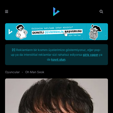
[!]
Reklamların bir kısmını üyelerimize göstermiyoruz, eğer pop-
up ya da interstitial reklamlar sizi rahatsız ediyorsa
giriş yapın
ya
da
kayıt olun
.
Oyuncular
Oh Man Seok