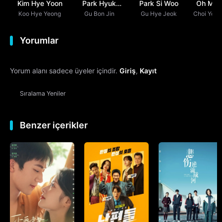
Kim Hye Yoon
Park Hyuk
Park Si Woo
Oh Man
Koo Hye Yeong
Gu Bon Jin
Kwon
Gu Hye Jeok
Choi You
Yorumlar
Yorum alanı sadece üyeler içindir.
Giriş
,
Kayıt
Sıralama
Yeniler
Benzer içerikler