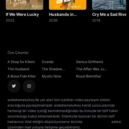
If We Were Lucky
Husbands in
Cry Me a Sad River
2023
Action
2026
2018
Öne Çıkanlar
A Shop for Killers
Overdo
Genius Girlfriend
The Husband
The Shadow
The Affair Was Just
Sovereign
the Beginning
A Bona Fide Killer
Mystic Nine
Royal Betrothal
webdramaturkey’de yer alan tüm içerikler video paylaşım siteleri
aracılığıyla paylaşılmaktadır. webdramaturkey kendi sunucularında
herhangi bir video içeriği barındırmadığından bu konuda bir telif hakkı
sorumluluğu kabul etmemektedir. Sitemizde bulunan bir dizinin telif
haklarınızı ihlal ettiğini düşünüyorsanız bizimle
[email protected]
adresi
üzerinden mail yoluyla iletişime geçebilirsiniz.
kore dizisi izle
çin dizisi