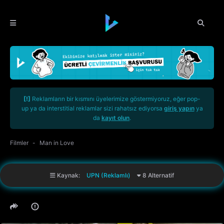
[!]
Reklamların bir kısmını üyelerimize göstermiyoruz, eğer pop-
up ya da interstitial reklamlar sizi rahatsız ediyorsa
giriş yapın
ya
da
kayıt olun
.
Filmler
Man in Love
Kaynak:
UPN (Reklamlı)
8 Alternatif