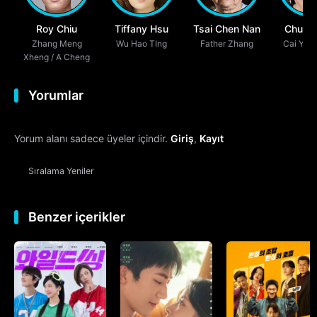
Roy Chiu
Tiffany Hsu
Tsai Chen Nan
Chung 
Zhang Meng
Wu Hao TIng
Father Zhang
Cai Yu E
Lin
Xheng / A Cheng
Ca
Yorumlar
Yorum alanı sadece üyeler içindir.
Giriş
,
Kayıt
Sıralama
Yeniler
Benzer içerikler