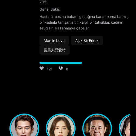
2021
Genel Bakış
Hasta babasına bakan, gırtlağına kadar borca batmış
bir kadınla tanışan altın kalpli bir tahsildar, kadının
sevgisini kazanmaya çabalar.
Man in Love
Aşık Bir Erkek
當男人戀愛時
121
0