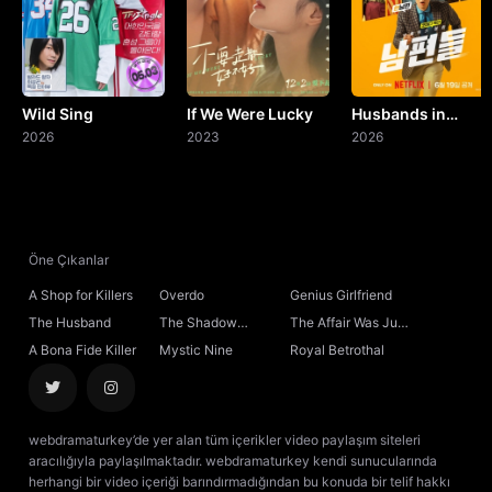
Wild Sing
If We Were Lucky
Husbands in
2026
2023
Action
2026
Öne Çıkanlar
A Shop for Killers
Overdo
Genius Girlfriend
The Husband
The Shadow
The Affair Was Just
Sovereign
the Beginning
A Bona Fide Killer
Mystic Nine
Royal Betrothal
webdramaturkey’de yer alan tüm içerikler video paylaşım siteleri
aracılığıyla paylaşılmaktadır. webdramaturkey kendi sunucularında
herhangi bir video içeriği barındırmadığından bu konuda bir telif hakkı