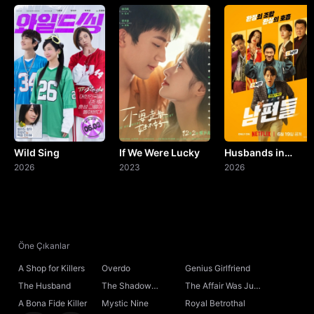
Wild Sing
If We Were Lucky
Husbands in
2026
2023
Action
2026
Öne Çıkanlar
A Shop for Killers
Overdo
Genius Girlfriend
The Husband
The Shadow
The Affair Was Just
Sovereign
the Beginning
A Bona Fide Killer
Mystic Nine
Royal Betrothal