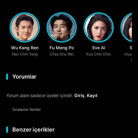
Wu Kang Ren
Fu Meng Po
Eve Ai
9m
Nan Chih Yang
Chao Shu Wei
Kuo Chin Chin
Huang 
Mia
Yorumlar
Yorum alanı sadece üyeler içindir.
Giriş
,
Kayıt
Sıralama
Yeniler
Benzer içerikler