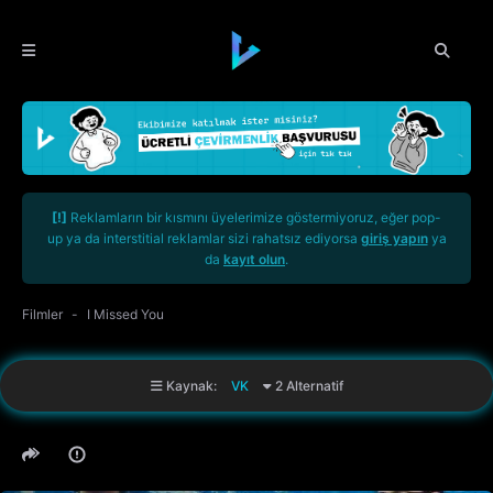
[!]
Reklamların bir kısmını üyelerimize göstermiyoruz, eğer pop-
up ya da interstitial reklamlar sizi rahatsız ediyorsa
giriş yapın
ya
da
kayıt olun
.
Filmler
I Missed You
Kaynak:
VK
2 Alternatif