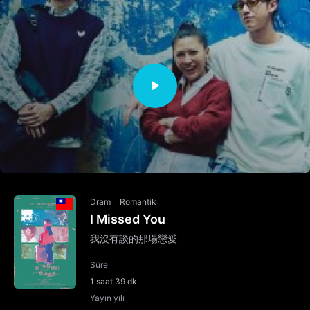
Dram
Romantik
I Missed You
我沒有談的那場戀愛
Süre
1 saat 39 dk
Yayın yılı