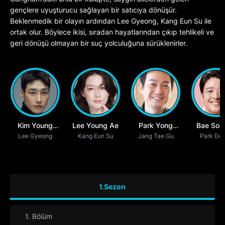
gençlere uyuşturucu sağlayan bir satıcıya dönüşür.
Beklenmedik bir olayın ardından Lee Gyeong, Kang Eun Su ile
ortak olur. Böylece ikisi, sıradan hayatlarından çıkıp tehlikeli ve
geri dönüşü olmayan bir suç yolculuğuna sürüklenirler.
Kim Young
Lee Young Ae
Park Yong
Bae Soo 
Lee Gyeong
Kwang
Kang Eun Su
Jang Tae Gu
Woo
Park Do 
1.Sezon
1. Bölüm