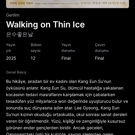
Gerilim
Walking on Thin Ice
은수좋은날
Yayın
Bölüm
Yayın
Çeviri
yılı
sayısı
durumu
durumu
2025
12
Final
Final
Genel Bakış
Bu hikâye, sıradan bir ev kadını olan Kang Eun Su’nun
öyküsünü anlatır. Kang Eun Su, ölümcül hastalığa yakalanan
kocasının tedavi masraflarını karşılamak için çabalarken
tesadüfen yüz milyarlarca won değerinde uyuşturucu bulur ve
sonunda suç dünyasına adım atar. Lee Gyeong, Kang Eun
Su’nun kızının okuduğu ortaokulda, okul sonrası sanat dersleri
veren bir öğretmendir. Yüzü, kişiliği ve zenginliğiyle kusursuz
görünen ender gençlerden biridir. Ancak geceleri,
Gangnam’daki ünlü bir kulüpte, saygın ailelerden gelen