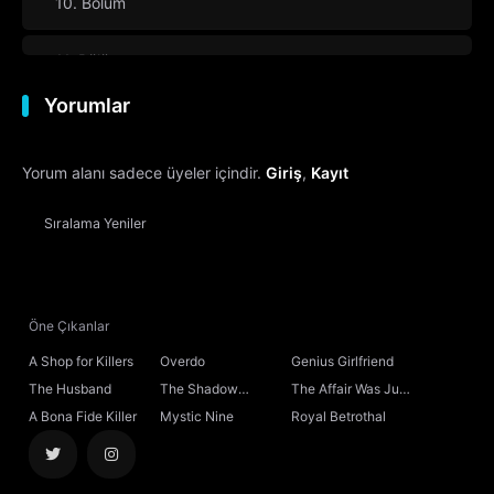
10. Bölüm
11. Bölüm
Yorumlar
12. Bölüm
Final
Yorum alanı sadece üyeler içindir.
Giriş
,
Kayıt
Sıralama
Yeniler
Öne Çıkanlar
A Shop for Killers
Overdo
Genius Girlfriend
The Husband
The Shadow
The Affair Was Just
Sovereign
the Beginning
A Bona Fide Killer
Mystic Nine
Royal Betrothal