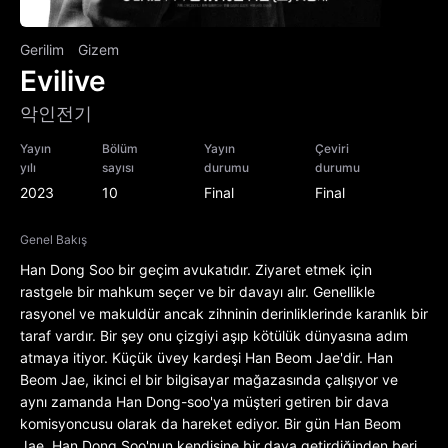
Gerilim
Gizem
Evilive
악인전기
Yayın
Bölüm
Yayın
Çeviri
yılı
sayısı
durumu
durumu
2023
10
Final
Final
Genel Bakış
Han Dong Soo bir geçim avukatıdır. Ziyaret etmek için
rastgele bir mahkum seçer ve bir davayı alır. Genellikle
rasyonel ve makuldür ancak zihninin derinliklerinde karanlık bir
taraf vardır. Bir şey onu çizgiyi aşıp kötülük dünyasına adım
atmaya itiyor. Küçük üvey kardeşi Han Beom Jae'dir. Han
Beom Jae, ikinci el bir bilgisayar mağazasında çalışıyor ve
aynı zamanda Han Dong-soo'ya müşteri getiren bir dava
komisyoncusu olarak da hareket ediyor. Bir gün Han Beom
Jae, Han Dong Soo'nun kendisine bir dava getirdiğinden beri