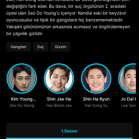
değiştiğini fark eder. Bu dava, bir suç örgütünün 2. sıradaki
üyesi olan Seo Do Young'u içeriyor. Kendisi eski bir beyzbol
oyuncusudur ve tipik bir gangstere hiç benzememektedir.
Yakışıklı görünümünün arkasında acımasız ve öngörülemeyen
bir çılgınlık gizlidir.
Gangster
Suç
Gizem
Kim Young
Shin Jae Ha
Shin Ha Kyun
Jo Dal 
Seo Do Yeong
Kwang
Han Beom Jae
Han Dong Su
Lee Seon
1.Sezon