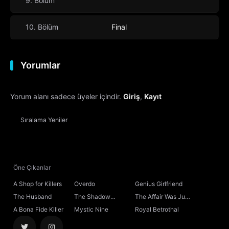
9. Bölüm
10. Bölüm
Final
Yorumlar
Yorum alanı sadece üyeler içindir.
Giriş
,
Kayıt
Sıralama
Yeniler
Öne Çıkanlar
A Shop for Killers
Overdo
Genius Girlfriend
The Husband
The Shadow
The Affair Was Just
Sovereign
the Beginning
A Bona Fide Killer
Mystic Nine
Royal Betrothal