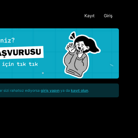
Kayıt
Giriş
ar sizi rahatsız ediyorsa
giriş yapın
ya da
kayıt olun
.