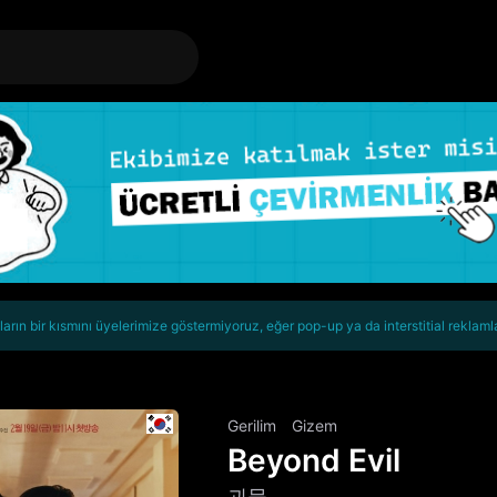
rın bir kısmını üyelerimize göstermiyoruz, eğer pop-up ya da interstitial reklaml
Gerilim
Gizem
Beyond Evil
괴물