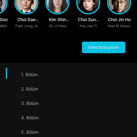
 Goo
Choi Dae
Kim Shin
Choi Sung
Choi Jin Ho
 Won
Park Jung Je
Hoon
Oh Ji Hwa
Rock
Yoo Jae Yi
Eun
Han Ki Hwan
Daha fazla göster
1. Bölüm
2. Bölüm
3. Bölüm
4. Bölüm
5. Bölüm