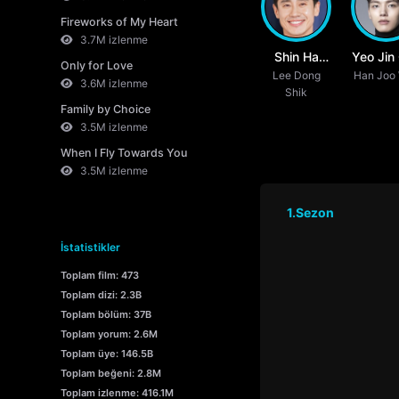
Fireworks of My Heart
3.7M izlenme
Shin Ha
Yeo Jin
Only for Love
Lee Dong
Kyun
Han Joo
3.6M izlenme
Shik
Family by Choice
3.5M izlenme
When I Fly Towards You
3.5M izlenme
1.Sezon
İstatistikler
Toplam film: 473
Toplam dizi: 2.3B
Toplam bölüm: 37B
Toplam yorum: 2.6M
Toplam üye: 146.5B
Toplam beğeni: 2.8M
Toplam izlenme: 416.1M