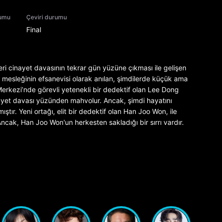
rumu
Çeviri durumu
Final
eri cinayet davasının tekrar gün yüzüne çıkması ile gelişen
r mesleğinin efsanevisi olarak anılan, şimdilerde küçük ama
erkezi’nde görevli yetenekli bir dedektif olan Lee Dong
cinayet davası yüzünden mahvolur. Ancak, şimdi hayatını
ştır. Yeni ortağı, elit bir dedektif olan Han Joo Won, ile
. Ancak, Han Joo Won'un herkesten sakladığı bir sırrı vardır.