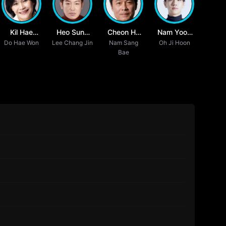
Kil Hae
Heo Sung
Cheon Ho
Nam Yoon
Do Hae Won
Yeon
Lee Chang Jin
Tae
Nam Sang
Jin
Oh Ji Hoon
Su
Bae