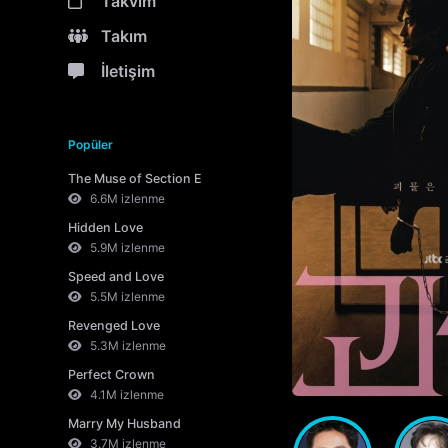
Takvim
Takım
İletişim
Popüler
The Muse of Section E
6.6M izlenme
Hidden Love
5.9M izlenme
Speed and Love
5.5M izlenme
Revenged Love
5.3M izlenme
Perfect Crown
4.1M izlenme
Marry My Husband
3.7M izlenme