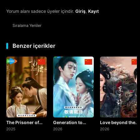
Yorum alanı sadece üyeler içindir.
Giriş
,
Kayıt
13. Bölüm
Sıralama
Yeniler
14. Bölüm
15. Bölüm
Benzer içerikler
16. Bölüm
17. Bölüm
18. Bölüm
19. Bölüm
The Prisoner of
Generation to
Love beyond the
20. Bölüm
Beauty
2025
Generation
2026
Grave
2026