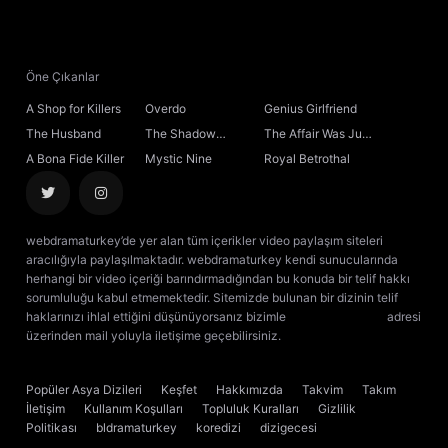
21. Bölüm
22. Bölüm
Öne Çıkanlar
A Shop for Killers
Overdo
Genius Girlfriend
23. Bölüm
The Husband
The Shadow
The Affair Was Just
Sovereign
the Beginning
A Bona Fide Killer
Mystic Nine
Royal Betrothal
24. Bölüm
Final
webdramaturkey’de yer alan tüm içerikler video paylaşım siteleri
aracılığıyla paylaşılmaktadır. webdramaturkey kendi sunucularında
herhangi bir video içeriği barındırmadığından bu konuda bir telif hakkı
sorumluluğu kabul etmemektedir. Sitemizde bulunan bir dizinin telif
haklarınızı ihlal ettiğini düşünüyorsanız bizimle
[email protected]
adresi
üzerinden mail yoluyla iletişime geçebilirsiniz.
kore dizisi izle
çin dizisi
izle
Popüler Asya Dizileri
Keşfet
Hakkımızda
Takvim
Takım
İletişim
Kullanım Koşulları
Topluluk Kuralları
Gizlilik
Politikası
bldramaturkey
koredizi
dizigecesi