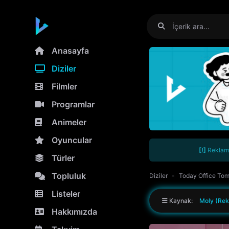
Anasayfa
Diziler
Filmler
Programlar
Animeler
Oyuncular
[!]
Reklamla
Türler
Topluluk
Diziler
Today Office To
Listeler
Kaynak:
Moly (Rek
Hakkımızda