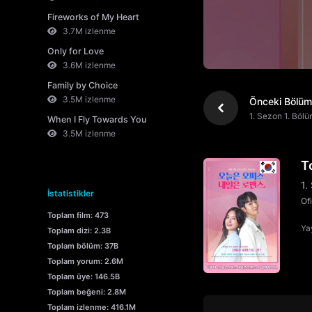
Fireworks of My Heart
3.7M izlenme
Only for Love
3.6M izlenme
Family by Choice
3.5M izlenme
Önceki Bölüm
1. Sezon 1. Böl
When I Fly Towards You
3.5M izlenme
T
1.
İstatistikler
Of
Toplam film: 473
Yay
Toplam dizi: 2.3B
Toplam bölüm: 37B
Toplam yorum: 2.6M
Toplam üye: 146.5B
Toplam beğeni: 2.8M
Toplam izlenme: 416.1M