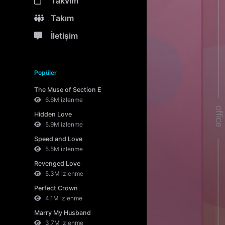
Takvim
Takım
İletişim
Popüler
The Muse of Section E
6.6M izlenme
Hidden Love
5.9M izlenme
Speed and Love
5.5M izlenme
Revenged Love
5.3M izlenme
Perfect Crown
4.1M izlenme
Marry My Husband
3.7M izlenme