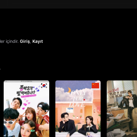
r içindir.
Giriş
,
Kayıt
r