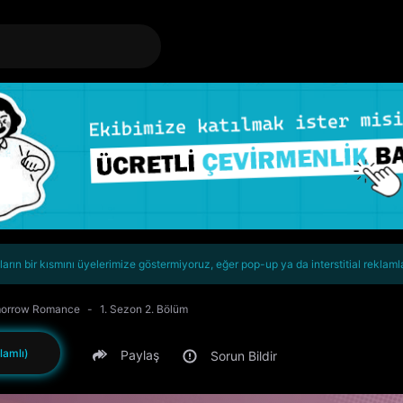
rın bir kısmını üyelerimize göstermiyoruz, eğer pop-up ya da interstitial reklaml
morrow Romance
1. Sezon 2. Bölüm
lamlı)
Paylaş
Sorun Bildir