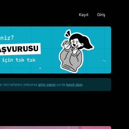
Kayıt
Giriş
ar sizi rahatsız ediyorsa
giriş yapın
ya da
kayıt olun
.