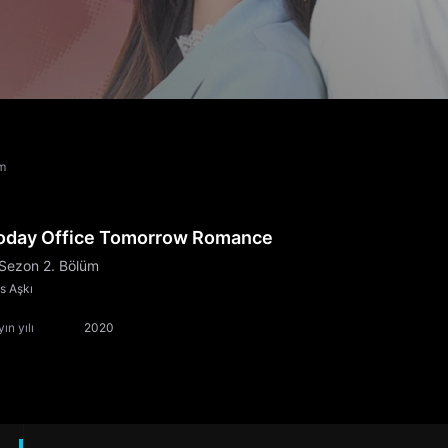
üm
oday Office Tomorrow Romance
 Sezon 2. Bölüm
is Aşkı
ın yılı
2020