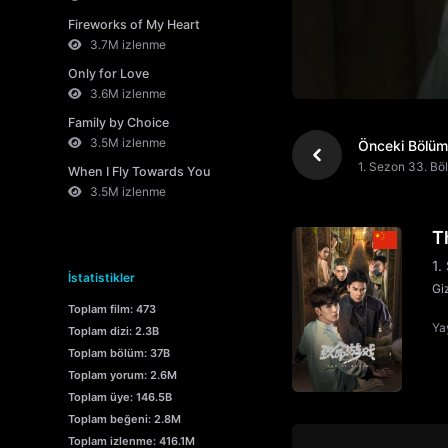
Fireworks of My Heart
3.7M izlenme
Only for Love
3.6M izlenme
Family by Choice
3.5M izlenme
Önceki Bölüm
1. Sezon 33. Bö
When I Fly Towards You
3.5M izlenme
T
1.
İstatistikler
Gi
Toplam film: 473
Yay
Toplam dizi: 2.3B
Toplam bölüm: 37B
Toplam yorum: 2.6M
Toplam üye: 146.5B
Toplam beğeni: 2.8M
Toplam izlenme: 416.1M