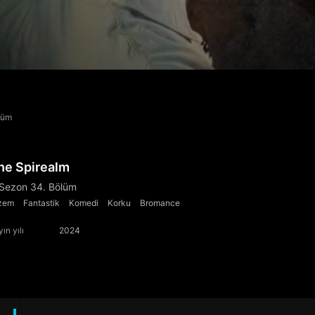
lüm
he Spirealm
 Sezon 34. Bölüm
zem
Fantastik
Komedi
Korku
Bromance
ın yılı
2024