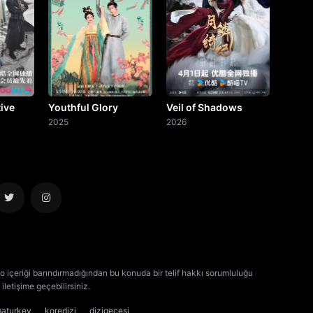
ive
Youthful Glory
Veil of Shadows
2025
2026
o içeriği barındırmadığından bu konuda bir telif hakkı sorumluluğu
iletişime geçebilirsiniz.
kore dizisi izle
çin dizisi izle
maturkey
koredizi
dizigecesi