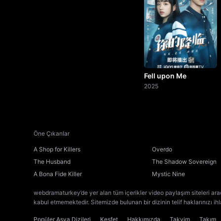
Fell upon Me
2025
Öne Çıkanlar
A Shop for Killers
Overdo
The Husband
The Shadow Sovereign
A Bona Fide Killer
Mystic Nine
webdramaturkey’de yer alan tüm içerikler video paylaşım siteleri ara
kabul etmemektedir. Sitemizde bulunan bir dizinin telif haklarınızı ih
Popüler Asya Dizileri
Keşfet
Hakkımızda
Takvim
Takım