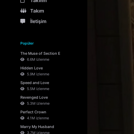
Takvim
Takım
İletişim
Popüler
The Muse of Section E
6.6M izlenme
Hidden Love
5.9M izlenme
Speed and Love
5.5M izlenme
Revenged Love
5.3M izlenme
Perfect Crown
4.1M izlenme
Marry My Husband
3.7M izlenme