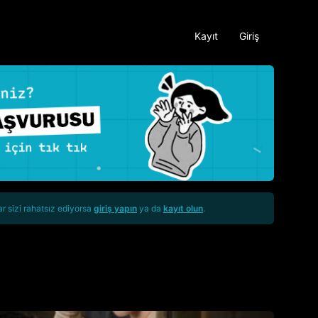
Kayıt
Giriş
ar sizi rahatsız ediyorsa
giriş yapın
ya da
kayıt olun
.