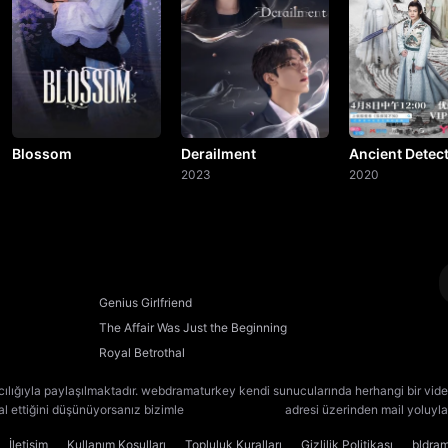
20. Bölüm
21. Bölüm
22. Bölüm
23. Bölüm
Blossom
Derailment
Ancient Detect
2023
2020
24. Bölüm
25. Bölüm
26. Bölüm
Genius Girlfriend
The Affair Was Just the Beginning
27. Bölüm
Royal Betrothal
28. Bölüm
cılığıyla paylaşılmaktadır. webdramaturkey kendi sunucularında herhangi bir vide
lal ettiğini düşünüyorsanız bizimle
[email protected]
adresi üzerinden mail yoluyla 
29. Bölüm
İletişim
Kullanım Koşulları
Topluluk Kuralları
Gizlilik Politikası
bldra