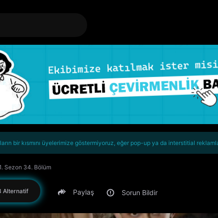
rın bir kısmını üyelerimize göstermiyoruz, eğer pop-up ya da interstitial reklaml
1. Sezon 34. Bölüm
 Alternatif
Paylaş
Sorun Bildir