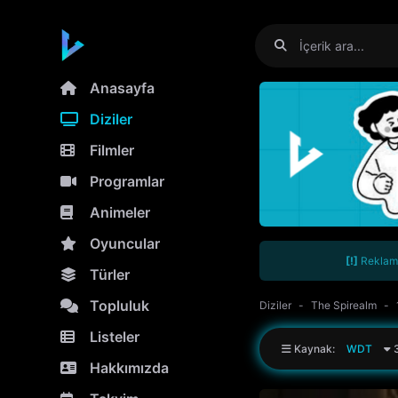
Anasayfa
Diziler
Filmler
Programlar
Animeler
Oyuncular
[!]
Reklamla
Türler
Topluluk
Diziler
The Spirealm
Listeler
Kaynak:
WDT
3
Hakkımızda