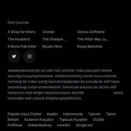
Öne Çıkanlar
A Shop for Killers
Overdo
Genius Girlfriend
The Husband
The Shadow
The Affair Was Just
Sovereign
the Beginning
A Bona Fide Killer
Mystic Nine
Royal Betrothal
webdramaturkey’de yer alan tüm içerikler video paylaşım siteleri
aracılığıyla paylaşılmaktadır. webdramaturkey kendi sunucularında
herhangi bir video içeriği barındırmadığından bu konuda bir telif hakkı
sorumluluğu kabul etmemektedir. Sitemizde bulunan bir dizinin telif
haklarınızı ihlal ettiğini düşünüyorsanız bizimle
[email protected]
adresi
üzerinden mail yoluyla iletişime geçebilirsiniz.
kore dizisi izle
çin dizisi
izle
Popüler Asya Dizileri
Keşfet
Hakkımızda
Takvim
Takım
İletişim
Kullanım Koşulları
Topluluk Kuralları
Gizlilik
Politikası
bldramaturkey
koredizi
dizigecesi