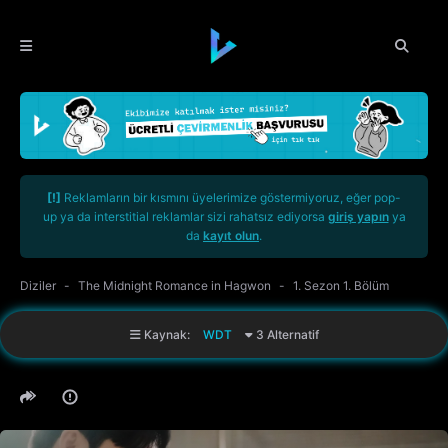
[!]
Reklamların bir kısmını üyelerimize göstermiyoruz, eğer pop-
up ya da interstitial reklamlar sizi rahatsız ediyorsa
giriş yapın
ya
da
kayıt olun
.
Diziler
The Midnight Romance in Hagwon
1. Sezon 1. Bölüm
Kaynak:
WDT
3 Alternatif