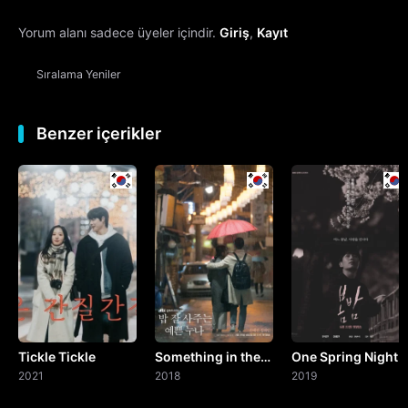
Yorum alanı sadece üyeler içindir.
Giriş
,
Kayıt
13. Bölüm
Sıralama
Yeniler
14. Bölüm
15. Bölüm
Benzer içerikler
16. Bölüm
Final
Tickle Tickle
Something in the
One Spring Night
2021
Rain
2018
2019