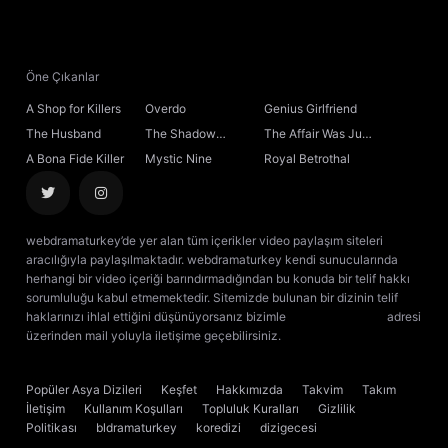
21. Bölüm
Beloved
22. Bölüm
Öne Çıkanlar
A Shop for Killers
Overdo
Genius Girlfriend
23. Bölüm
The Husband
The Shadow
The Affair Was Just
Sovereign
the Beginning
A Bona Fide Killer
Mystic Nine
Royal Betrothal
24. Bölüm
25. Bölüm
webdramaturkey’de yer alan tüm içerikler video paylaşım siteleri
aracılığıyla paylaşılmaktadır. webdramaturkey kendi sunucularında
26. Bölüm
herhangi bir video içeriği barındırmadığından bu konuda bir telif hakkı
sorumluluğu kabul etmemektedir. Sitemizde bulunan bir dizinin telif
haklarınızı ihlal ettiğini düşünüyorsanız bizimle
[email protected]
adresi
27. Bölüm
üzerinden mail yoluyla iletişime geçebilirsiniz.
kore dizisi izle
çin dizisi
izle
28. Bölüm
Popüler Asya Dizileri
Keşfet
Hakkımızda
Takvim
Takım
İletişim
Kullanım Koşulları
Topluluk Kuralları
Gizlilik
29. Bölüm
Politikası
bldramaturkey
koredizi
dizigecesi