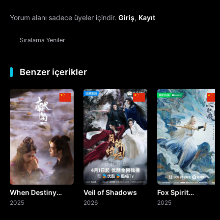
Yorum alanı sadece üyeler içindir.
Giriş
,
Kayıt
13. Bölüm
Sıralama
Yeniler
14. Bölüm
15. Bölüm
Benzer içerikler
16. Bölüm
17. Bölüm
18. Bölüm
19. Bölüm
When Destiny
Veil of Shadows
Fox Spirit
20. Bölüm
Brings the Demon
2025
2026
Matchmaker:
2025
Sword and