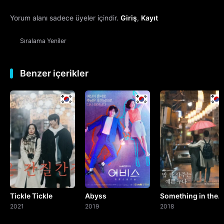
Yorum alanı sadece üyeler içindir.
Giriş
,
Kayıt
13. Bölüm
Sıralama
Yeniler
14. Bölüm
15. Bölüm
Benzer içerikler
16. Bölüm
Final
Tickle Tickle
Abyss
Something in the
2021
2019
Rain
2018