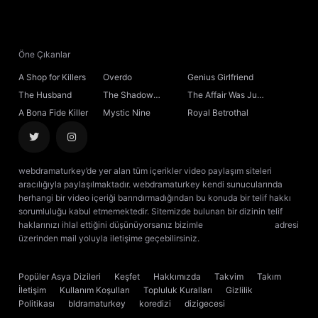
Öne Çıkanlar
A Shop for Killers
Overdo
Genius Girlfriend
The Husband
The Shadow
The Affair Was Just
Sovereign
the Beginning
A Bona Fide Killer
Mystic Nine
Royal Betrothal
webdramaturkey’de yer alan tüm içerikler video paylaşım siteleri
aracılığıyla paylaşılmaktadır. webdramaturkey kendi sunucularında
herhangi bir video içeriği barındırmadığından bu konuda bir telif hakkı
sorumluluğu kabul etmemektedir. Sitemizde bulunan bir dizinin telif
haklarınızı ihlal ettiğini düşünüyorsanız bizimle
[email protected]
adresi
üzerinden mail yoluyla iletişime geçebilirsiniz.
kore dizisi izle
çin dizisi
izle
Popüler Asya Dizileri
Keşfet
Hakkımızda
Takvim
Takım
İletişim
Kullanım Koşulları
Topluluk Kuralları
Gizlilik
Politikası
bldramaturkey
koredizi
dizigecesi