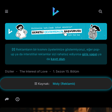
[!]
Reklamların bir kısmını üyelerimize göstermiyoruz, eğer pop-
up ya da interstitial reklamlar sizi rahatsız ediyorsa
giriş yapın
ya
da
kayıt olun
.
Diziler
The Interest of Love
1. Sezon 15. Bölüm
Kaynak:
Moly (Reklamlı)