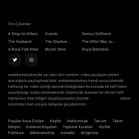
21. Bölüm
22. Bölüm
Öne Çıkanlar
A Shop for Killers
Overdo
Genius Girlfriend
23. Bölüm
The Husband
The Shadow
The Affair Was Just
Sovereign
the Beginning
A Bona Fide Killer
Mystic Nine
Royal Betrothal
24. Bölüm
25. Bölüm
webdramaturkey’de yer alan tüm içerikler video paylaşım siteleri
aracılığıyla paylaşılmaktadır. webdramaturkey kendi sunucularında
26. Bölüm
herhangi bir video içeriği barındırmadığından bu konuda bir telif hakkı
sorumluluğu kabul etmemektedir. Sitemizde bulunan bir dizinin telif
haklarınızı ihlal ettiğini düşünüyorsanız bizimle
[email protected]
adresi
27. Bölüm
üzerinden mail yoluyla iletişime geçebilirsiniz.
kore dizisi izle
çin dizisi
izle
28. Bölüm
Popüler Asya Dizileri
Keşfet
Hakkımızda
Takvim
Takım
İletişim
Kullanım Koşulları
Topluluk Kuralları
Gizlilik
29. Bölüm
Politikası
bldramaturkey
koredizi
dizigecesi