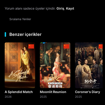
Yorum alanı sadece üyeler içindir.
Giriş
,
Kayıt
13. Bölüm
Sıralama
Yeniler
14. Bölüm
15. Bölüm
Benzer içerikler
16. Bölüm
17. Bölüm
18. Bölüm
19. Bölüm
A Splendid Match
Moonlit Reunion
Coroner's Diary
20. Bölüm
2026
2025
2025