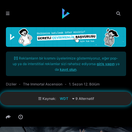
[!]
Reklamların bir kısmını üyelerimize göstermiyoruz, eğer pop-
up ya da interstitial reklamlar sizi rahatsız ediyorsa
giriş yapın
ya
da
kayıt olun
.
Diziler
The Immortal Ascension
1. Sezon 12. Bölüm
Kaynak:
WDT
9 Alternatif