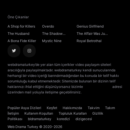
Öne Çıkanlar
A Shop for Killers
Overdo
Genius Girlfriend
The Husband
The Shadow
The Affair Was Just
Sovereign
the Beginning
A Bona Fide Killer
Mystic Nine
Royal Betrothal
webdramaturkey’de yer alan tüm içerikler video paylaşım siteleri
aracılığıyla paylaşılmaktadır. webdramaturkey kendi sunucularında
herhangi bir video içeriği barındırmadığından bu konuda bir telif hakkı
sorumluluğu kabul etmemektedir. Sitemizde bulunan bir dizinin telif
haklarınızı ihlal ettiğini düşünüyorsanız bizimle
[email protected]
adresi
üzerinden mail yoluyla iletişime geçebilirsiniz.
kore dizisi izle
çin dizisi
izle
Popüler Asya Dizileri
Keşfet
Hakkımızda
Takvim
Takım
İletişim
Kullanım Koşulları
Topluluk Kuralları
Gizlilik
Politikası
bldramaturkey
koredizi
dizigecesi
Web Drama Turkey
© 2020-2026