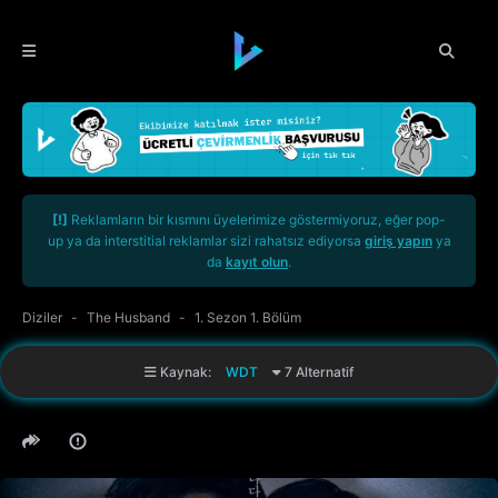
[!]
Reklamların bir kısmını üyelerimize göstermiyoruz, eğer pop-
up ya da interstitial reklamlar sizi rahatsız ediyorsa
giriş yapın
ya
da
kayıt olun
.
Diziler
The Husband
1. Sezon 1. Bölüm
Kaynak:
WDT
7 Alternatif