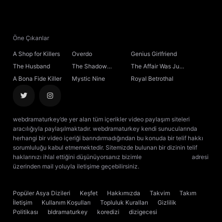
Öne Çıkanlar
A Shop for Killers
Overdo
Genius Girlfriend
The Husband
The Shadow
The Affair Was Just
Sovereign
the Beginning
A Bona Fide Killer
Mystic Nine
Royal Betrothal
webdramaturkey’de yer alan tüm içerikler video paylaşım siteleri
aracılığıyla paylaşılmaktadır. webdramaturkey kendi sunucularında
herhangi bir video içeriği barındırmadığından bu konuda bir telif hakkı
sorumluluğu kabul etmemektedir. Sitemizde bulunan bir dizinin telif
haklarınızı ihlal ettiğini düşünüyorsanız bizimle
[email protected]
adresi
üzerinden mail yoluyla iletişime geçebilirsiniz.
kore dizisi izle
çin dizisi
izle
Popüler Asya Dizileri
Keşfet
Hakkımızda
Takvim
Takım
İletişim
Kullanım Koşulları
Topluluk Kuralları
Gizlilik
Politikası
bldramaturkey
koredizi
dizigecesi