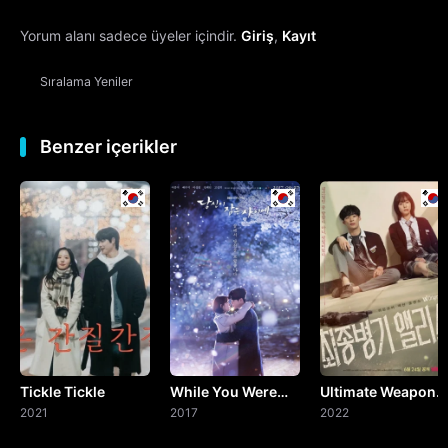
Yorum alanı sadece üyeler içindir.
Giriş
,
Kayıt
Sıralama
Yeniler
Benzer içerikler
Tickle Tickle
While You Were
Ultimate Weapon
2021
Sleeping
2017
Alice
2022