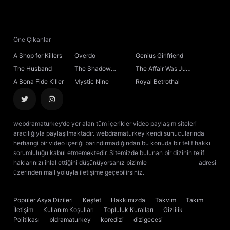
Öne Çıkanlar
A Shop for Killers
Overdo
Genius Girlfriend
The Husband
The Shadow
The Affair Was Just
Sovereign
the Beginning
A Bona Fide Killer
Mystic Nine
Royal Betrothal
webdramaturkey’de yer alan tüm içerikler video paylaşım siteleri
aracılığıyla paylaşılmaktadır. webdramaturkey kendi sunucularında
herhangi bir video içeriği barındırmadığından bu konuda bir telif hakkı
sorumluluğu kabul etmemektedir. Sitemizde bulunan bir dizinin telif
haklarınızı ihlal ettiğini düşünüyorsanız bizimle
[email protected]
adresi
üzerinden mail yoluyla iletişime geçebilirsiniz.
kore dizisi izle
çin dizisi
izle
Popüler Asya Dizileri
Keşfet
Hakkımızda
Takvim
Takım
İletişim
Kullanım Koşulları
Topluluk Kuralları
Gizlilik
Politikası
bldramaturkey
koredizi
dizigecesi