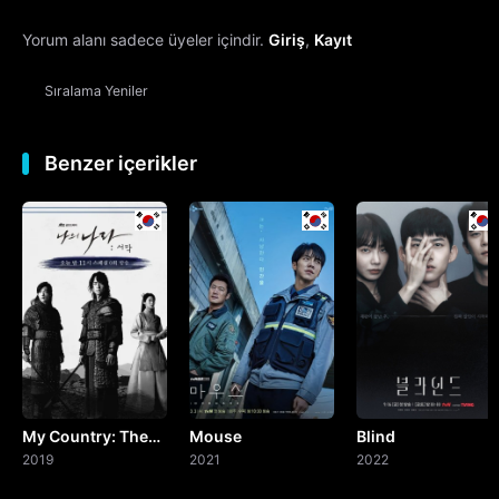
Yorum alanı sadece üyeler içindir.
Giriş
,
Kayıt
13. Bölüm
Sıralama
Yeniler
14. Bölüm
15. Bölüm
Benzer içerikler
16. Bölüm
Final
My Country: The
Mouse
Blind
New Age
2019
2021
2022