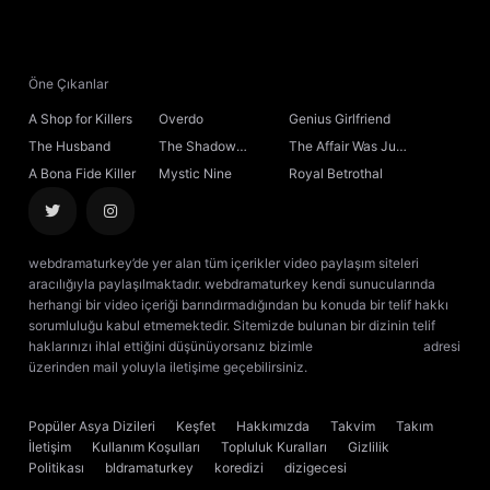
Öne Çıkanlar
A Shop for Killers
Overdo
Genius Girlfriend
The Husband
The Shadow
The Affair Was Just
Sovereign
the Beginning
A Bona Fide Killer
Mystic Nine
Royal Betrothal
webdramaturkey’de yer alan tüm içerikler video paylaşım siteleri
aracılığıyla paylaşılmaktadır. webdramaturkey kendi sunucularında
herhangi bir video içeriği barındırmadığından bu konuda bir telif hakkı
sorumluluğu kabul etmemektedir. Sitemizde bulunan bir dizinin telif
haklarınızı ihlal ettiğini düşünüyorsanız bizimle
[email protected]
adresi
üzerinden mail yoluyla iletişime geçebilirsiniz.
kore dizisi izle
çin dizisi
izle
Popüler Asya Dizileri
Keşfet
Hakkımızda
Takvim
Takım
İletişim
Kullanım Koşulları
Topluluk Kuralları
Gizlilik
Politikası
bldramaturkey
koredizi
dizigecesi