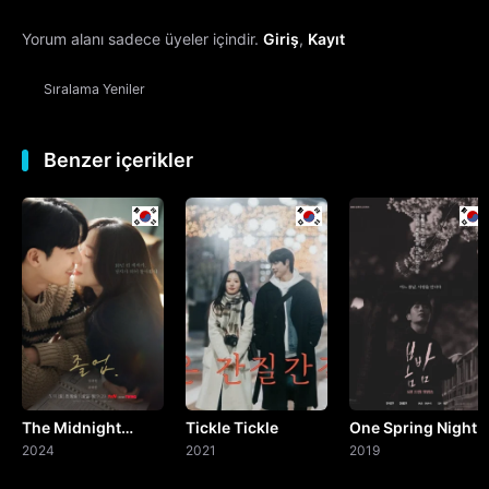
Yorum alanı sadece üyeler içindir.
Giriş
,
Kayıt
13. Bölüm
Sıralama
Yeniler
14. Bölüm
15. Bölüm
Benzer içerikler
16. Bölüm
Final
The Midnight
Tickle Tickle
One Spring Night
Romance in
2024
2021
2019
Hagwon