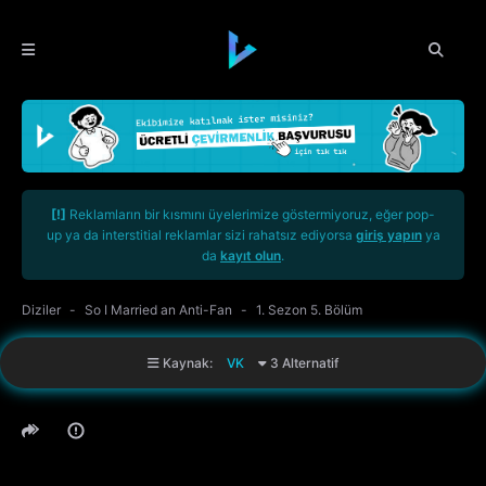
[!]
Reklamların bir kısmını üyelerimize göstermiyoruz, eğer pop-
up ya da interstitial reklamlar sizi rahatsız ediyorsa
giriş yapın
ya
da
kayıt olun
.
Diziler
So I Married an Anti-Fan
1. Sezon 5. Bölüm
Kaynak:
VK
3 Alternatif