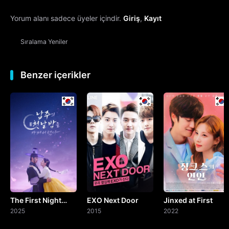
Yorum alanı sadece üyeler içindir.
Giriş
,
Kayıt
13. Bölüm
Sıralama
Yeniler
14. Bölüm
15. Bölüm
Benzer içerikler
16. Bölüm
Final
The First Night
EXO Next Door
Jinxed at First
with the Duke
2025
2015
2022