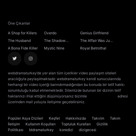
Öne Çıkanlar
A Shop for Killers
Overdo
Genius Girlfriend
The Husband
The Shadow
The Affair Was Just
Sovereign
the Beginning
A Bona Fide Killer
Mystic Nine
Royal Betrothal
webdramaturkey’de yer alan tüm içerikler video paylaşım siteleri
aracılığıyla paylaşılmaktadır. webdramaturkey kendi sunucularında
herhangi bir video içeriği barındırmadığından bu konuda bir telif hakkı
sorumluluğu kabul etmemektedir. Sitemizde bulunan bir dizinin telif
haklarınızı ihlal ettiğini düşünüyorsanız bizimle
[email protected]
adresi
üzerinden mail yoluyla iletişime geçebilirsiniz.
kore dizisi izle
çin dizisi
izle
Popüler Asya Dizileri
Keşfet
Hakkımızda
Takvim
Takım
İletişim
Kullanım Koşulları
Topluluk Kuralları
Gizlilik
Politikası
bldramaturkey
koredizi
dizigecesi