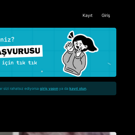
Kayıt
Giriş
ar sizi rahatsız ediyorsa
giriş yapın
ya da
kayıt olun
.