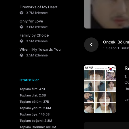
Fireworks of My Heart
3.7M izlenme
Only for Love
3.6M izlenme
Family by Choice
3.5M izlenme
Önceki Bölüm
1. Sezon 1. Böl
When I Fly Towards You
3.5M izlenme
S
1.
İstatistikler
CC
Ün
Toplam film: 473
Toplam dizi: 2.3B
Yay
Toplam bölüm: 37B
Toplam yorum: 2.6M
Toplam üye: 146.5B
Toplam beğeni: 2.8M
Toplam izlenme: 416.1M