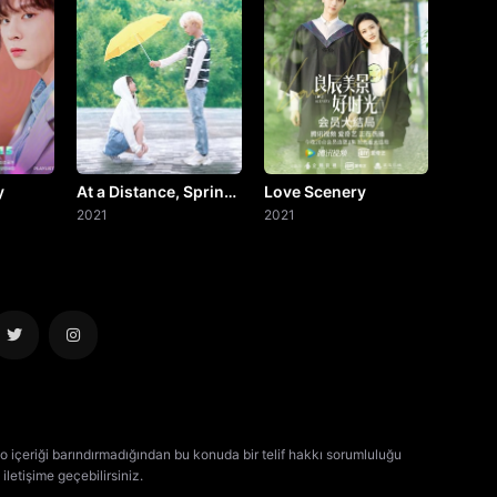
y
At a Distance, Spring
Love Scenery
is Green
2021
2021
o içeriği barındırmadığından bu konuda bir telif hakkı sorumluluğu
iletişime geçebilirsiniz.
kore dizisi izle
çin dizisi izle