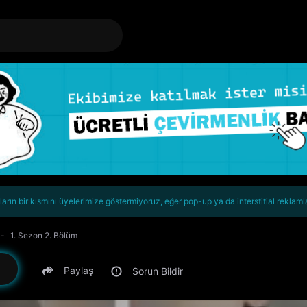
rın bir kısmını üyelerimize göstermiyoruz, eğer pop-up ya da interstitial reklaml
1. Sezon 2. Bölüm
Paylaş
Sorun Bildir