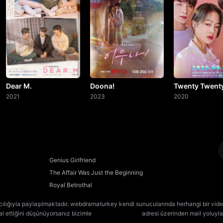
Dear M.
Doona!
Twenty Twent
2021
2023
2020
Genius Girlfriend
The Affair Was Just the Beginning
Royal Betrothal
cılığıyla paylaşılmaktadır. webdramaturkey kendi sunucularında herhangi bir vide
lal ettiğini düşünüyorsanız bizimle
[email protected]
adresi üzerinden mail yoluyla 