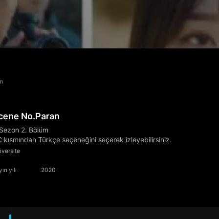
üm
cene No.Paran
 Sezon 2. Bölüm
 kısmından Türkçe seçeneğini seçerek izleyebilirsiniz.
iversite
ın yılı
2020