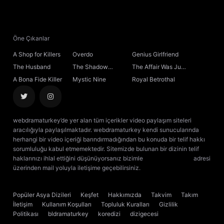
21. Bölüm
22. Bölüm
Öne Çıkanlar
A Shop for Killers
Overdo
Genius Girlfriend
23. Bölüm
The Husband
The Shadow
The Affair Was Just
Sovereign
the Beginning
A Bona Fide Killer
Mystic Nine
Royal Betrothal
24. Bölüm
Final
webdramaturkey’de yer alan tüm içerikler video paylaşım siteleri
aracılığıyla paylaşılmaktadır. webdramaturkey kendi sunucularında
herhangi bir video içeriği barındırmadığından bu konuda bir telif hakkı
sorumluluğu kabul etmemektedir. Sitemizde bulunan bir dizinin telif
haklarınızı ihlal ettiğini düşünüyorsanız bizimle
[email protected]
adresi
üzerinden mail yoluyla iletişime geçebilirsiniz.
kore dizisi izle
çin dizisi
izle
Popüler Asya Dizileri
Keşfet
Hakkımızda
Takvim
Takım
İletişim
Kullanım Koşulları
Topluluk Kuralları
Gizlilik
Politikası
bldramaturkey
koredizi
dizigecesi