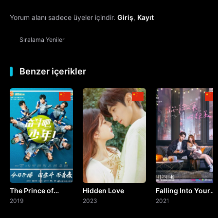
Yorum alanı sadece üyeler içindir.
Giriş
,
Kayıt
13. Bölüm
Sıralama
Yeniler
14. Bölüm
15. Bölüm
Benzer içerikler
16. Bölüm
17. Bölüm
18. Bölüm
19. Bölüm
The Prince of
Hidden Love
Falling Into Your
20. Bölüm
Tennis
2019
2023
Smile
2021