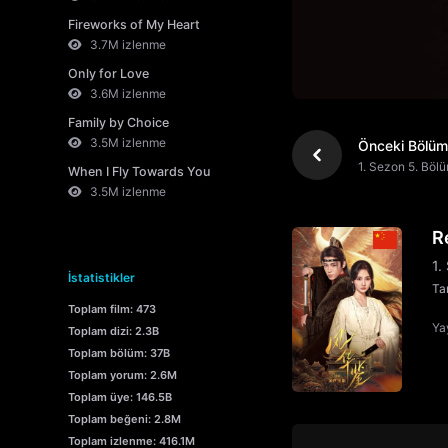
Fireworks of My Heart
3.7M izlenme
Only for Love
3.6M izlenme
Family by Choice
3.5M izlenme
Önceki Bölüm
1. Sezon 5. Böl
When I Fly Towards You
3.5M izlenme
R
1.
İstatistikler
Tar
Toplam film: 473
Yay
Toplam dizi: 2.3B
Toplam bölüm: 37B
Toplam yorum: 2.6M
Toplam üye: 146.5B
Toplam beğeni: 2.8M
Toplam izlenme: 416.1M