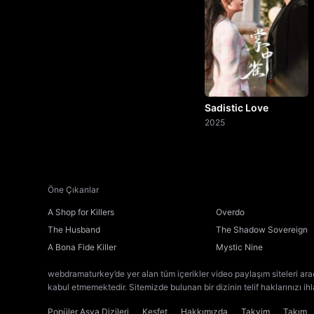
Sadistic Love
2025
Öne Çıkanlar
A Shop for Killers
Overdo
The Husband
The Shadow Sovereign
A Bona Fide Killer
Mystic Nine
webdramaturkey’de yer alan tüm içerikler video paylaşım siteleri ara
kabul etmemektedir. Sitemizde bulunan bir dizinin telif haklarınızı ih
Popüler Asya Dizileri
Keşfet
Hakkımızda
Takvim
Takım