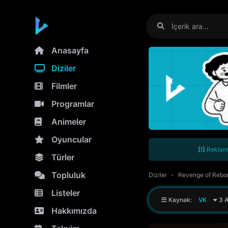
Anasayfa
Diziler
Filmler
Programlar
Animeler
Oyuncular
[!]
Reklamla
Türler
Topluluk
Diziler
Revenge of Rebor
Listeler
Kaynak:
VK
3 A
Hakkımızda