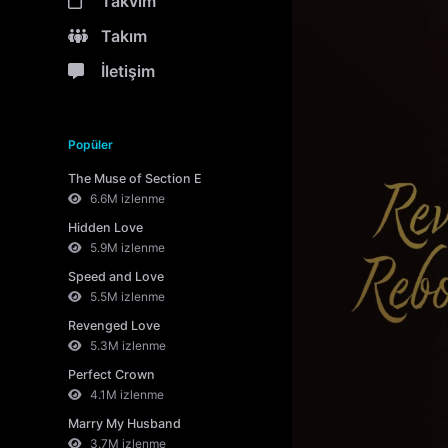
Takvim
Takım
İletişim
Popüler
The Muse of Section E
6.6M izlenme
Hidden Love
5.9M izlenme
Speed and Love
5.5M izlenme
Revenged Love
5.3M izlenme
Perfect Crown
4.1M izlenme
Marry My Husband
3.7M izlenme