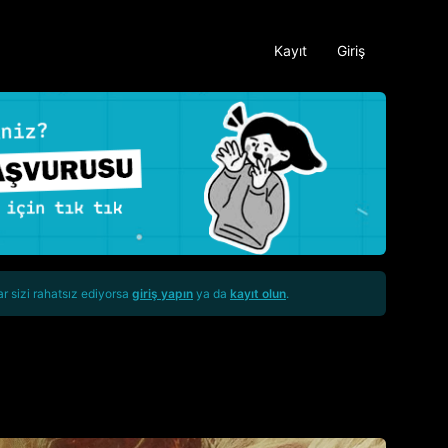
Kayıt
Giriş
ar sizi rahatsız ediyorsa
giriş yapın
ya da
kayıt olun
.