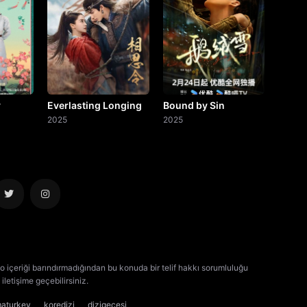
y
Everlasting Longing
Bound by Sin
2025
2025
o içeriği barındırmadığından bu konuda bir telif hakkı sorumluluğu
iletişime geçebilirsiniz.
kore dizisi izle
çin dizisi izle
maturkey
koredizi
dizigecesi