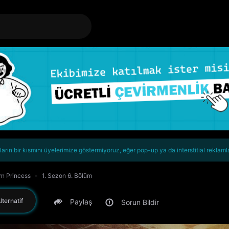
rın bir kısmını üyelerimize göstermiyoruz, eğer pop-up ya da interstitial reklaml
n Princess
1. Sezon 6. Bölüm
lternatif
Paylaş
Sorun Bildir