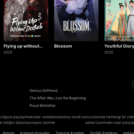
20. Bölüm
Final
Flying up without
Blossom
Youthful Glor
Disturb
2025
2025
Genius Girlfriend
The Affair Was Just the Beginning
Royal Betrothal
cılığıyla paylaşılmaktadır. webdramaturkey kendi sunucularında herhangi bir vide
lal ettiğini düşünüyorsanız bizimle
[email protected]
adresi üzerinden mail yoluyla 
İletişim
Kullanım Koşulları
Topluluk Kuralları
Gizlilik Politikası
bldra