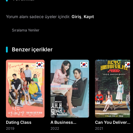
12. Bölüm
Yorum alanı sadece üyeler içindir.
Giriş
,
Kayıt
13. Bölüm
Sıralama
Yeniler
14. Bölüm
15. Bölüm
Benzer içerikler
16. Bölüm
Final
Dating Class
A Business
Can You Deliver
2019
Proposal
2022
Time? 2002
2021