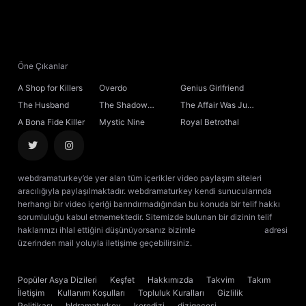
Öne Çıkanlar
A Shop for Killers
Overdo
Genius Girlfriend
The Husband
The Shadow
The Affair Was Just
Sovereign
the Beginning
A Bona Fide Killer
Mystic Nine
Royal Betrothal
webdramaturkey’de yer alan tüm içerikler video paylaşım siteleri
aracılığıyla paylaşılmaktadır. webdramaturkey kendi sunucularında
herhangi bir video içeriği barındırmadığından bu konuda bir telif hakkı
sorumluluğu kabul etmemektedir. Sitemizde bulunan bir dizinin telif
haklarınızı ihlal ettiğini düşünüyorsanız bizimle
[email protected]
adresi
üzerinden mail yoluyla iletişime geçebilirsiniz.
kore dizisi izle
çin dizisi
izle
Popüler Asya Dizileri
Keşfet
Hakkımızda
Takvim
Takım
İletişim
Kullanım Koşulları
Topluluk Kuralları
Gizlilik
Politikası
bldramaturkey
koredizi
dizigecesi