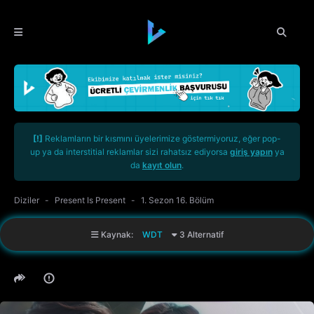
[!]
Reklamların bir kısmını üyelerimize göstermiyoruz, eğer pop-
up ya da interstitial reklamlar sizi rahatsız ediyorsa
giriş yapın
ya
da
kayıt olun
.
Diziler
Present Is Present
1. Sezon 16. Bölüm
Kaynak:
WDT
3 Alternatif