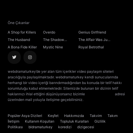
Öne Çıkanlar
A Shop for Killers
Overdo
Genius Girlfriend
The Husband
The Shadow
The Affair Was Just
Sovereign
the Beginning
A Bona Fide Killer
Mystic Nine
Royal Betrothal
webdramaturkey’de yer alan tüm içerikler video paylaşım siteleri
aracılığıyla paylaşılmaktadır. webdramaturkey kendi sunucularında
herhangi bir video içeriği barındırmadığından bu konuda bir telif hakkı
sorumluluğu kabul etmemektedir. Sitemizde bulunan bir dizinin telif
haklarınızı ihlal ettiğini düşünüyorsanız bizimle
[email protected]
adresi
üzerinden mail yoluyla iletişime geçebilirsiniz.
kore dizisi izle
çin dizisi
izle
Popüler Asya Dizileri
Keşfet
Hakkımızda
Takvim
Takım
İletişim
Kullanım Koşulları
Topluluk Kuralları
Gizlilik
Politikası
bldramaturkey
koredizi
dizigecesi