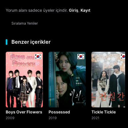
Yorum alanı sadece üyeler içindir.
Giriş
,
Kayıt
13. Bölüm
Sıralama
Yeniler
14. Bölüm
15. Bölüm
Benzer içerikler
16. Bölüm
Final
Boys Over Flowers
Possessed
Tickle Tickle
2009
2019
2021