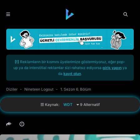
[!]
Reklamların bir kısmını üyelerimize göstermiyoruz, eğer pop-
up ya da interstitial reklamlar sizi rahatsız ediyorsa
giriş yapın
ya
da
kayıt olun
.
Diziler
Nineteen Logout
1. Sezon 6. Bölüm
Kaynak:
WDT
9 Alternatif