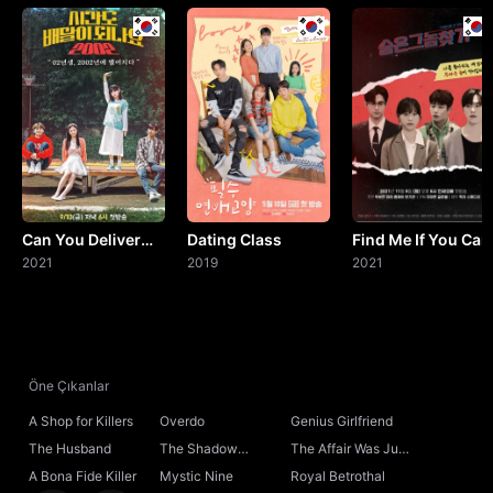
Can You Deliver
Dating Class
Find Me If You Can
Time? 2002
2021
2019
2021
Öne Çıkanlar
A Shop for Killers
Overdo
Genius Girlfriend
The Husband
The Shadow
The Affair Was Just
Sovereign
the Beginning
A Bona Fide Killer
Mystic Nine
Royal Betrothal