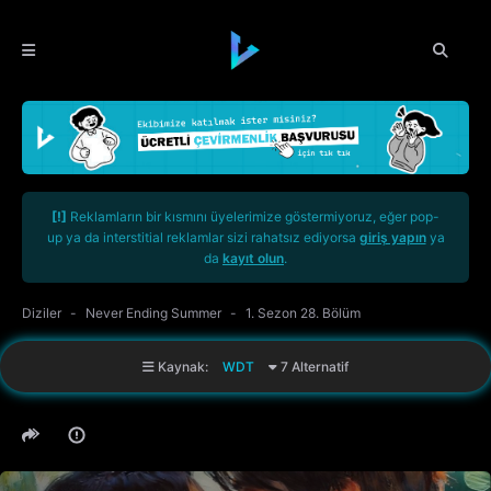
[!]
Reklamların bir kısmını üyelerimize göstermiyoruz, eğer pop-
up ya da interstitial reklamlar sizi rahatsız ediyorsa
giriş yapın
ya
da
kayıt olun
.
Diziler
Never Ending Summer
1. Sezon 28. Bölüm
Kaynak:
WDT
7 Alternatif