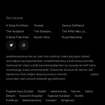
21. Bölüm
22. Bölüm
Öne Çıkanlar
A Shop for Killers
Overdo
Genius Girlfriend
23. Bölüm
The Husband
The Shadow
The Affair Was Just
Sovereign
the Beginning
A Bona Fide Killer
Mystic Nine
Royal Betrothal
24. Bölüm
25. Bölüm
webdramaturkey’de yer alan tüm içerikler video paylaşım siteleri
aracılığıyla paylaşılmaktadır. webdramaturkey kendi sunucularında
26. Bölüm
herhangi bir video içeriği barındırmadığından bu konuda bir telif hakkı
sorumluluğu kabul etmemektedir. Sitemizde bulunan bir dizinin telif
haklarınızı ihlal ettiğini düşünüyorsanız bizimle
[email protected]
adresi
27. Bölüm
üzerinden mail yoluyla iletişime geçebilirsiniz.
kore dizisi izle
çin dizisi
izle
28. Bölüm
Popüler Asya Dizileri
Keşfet
Hakkımızda
Takvim
Takım
İletişim
Kullanım Koşulları
Topluluk Kuralları
Gizlilik
29. Bölüm
Final
Politikası
bldramaturkey
koredizi
dizigecesi