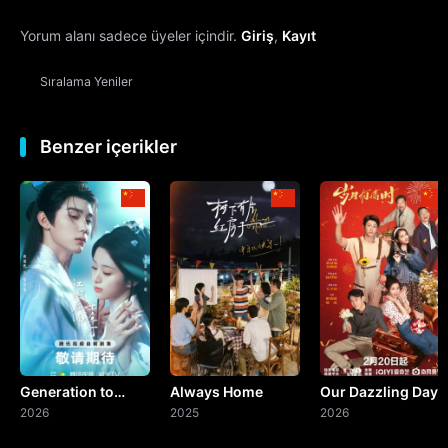
Yorum alanı sadece üyeler içindir.
Giriş
,
Kayıt
13. Bölüm
Sıralama
Yeniler
14. Bölüm
15. Bölüm
Benzer içerikler
16. Bölüm
17. Bölüm
18. Bölüm
19. Bölüm
Generation to
Always Home
Our Dazzling Days
20. Bölüm
Generation
2026
2025
2026