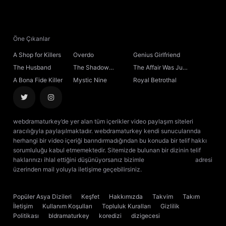
Öne Çıkanlar
A Shop for Killers
Overdo
Genius Girlfriend
The Husband
The Shadow
The Affair Was Just
Sovereign
the Beginning
A Bona Fide Killer
Mystic Nine
Royal Betrothal
webdramaturkey’de yer alan tüm içerikler video paylaşım siteleri
aracılığıyla paylaşılmaktadır. webdramaturkey kendi sunucularında
herhangi bir video içeriği barındırmadığından bu konuda bir telif hakkı
sorumluluğu kabul etmemektedir. Sitemizde bulunan bir dizinin telif
haklarınızı ihlal ettiğini düşünüyorsanız bizimle
[email protected]
adresi
üzerinden mail yoluyla iletişime geçebilirsiniz.
kore dizisi izle
çin dizisi
izle
Popüler Asya Dizileri
Keşfet
Hakkımızda
Takvim
Takım
İletişim
Kullanım Koşulları
Topluluk Kuralları
Gizlilik
Politikası
bldramaturkey
koredizi
dizigecesi