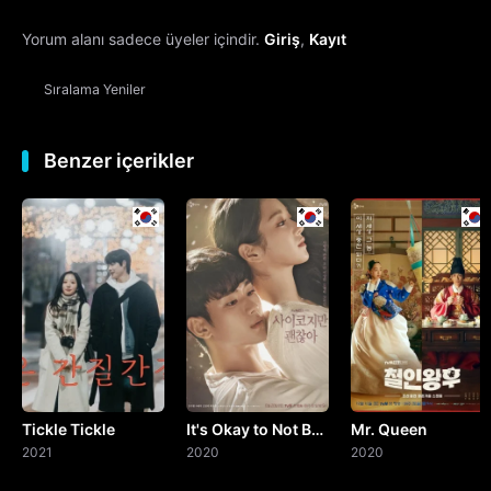
Yorum alanı sadece üyeler içindir.
Giriş
,
Kayıt
Sıralama
Yeniler
Benzer içerikler
Tickle Tickle
It's Okay to Not Be
Mr. Queen
2021
Okay
2020
2020