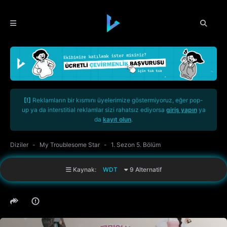
[!]
Reklamların bir kısmını üyelerimize göstermiyoruz, eğer pop-
up ya da interstitial reklamlar sizi rahatsız ediyorsa
giriş yapın
ya
da
kayıt olun
.
Diziler
My Troublesome Star
1. Sezon 5. Bölüm
Kaynak:
WDT
9 Alternatif