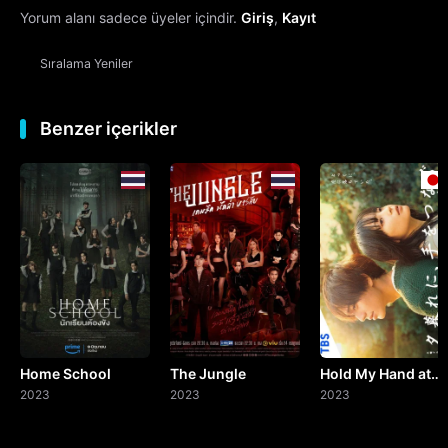
Yorum alanı sadece üyeler içindir.
Giriş
,
Kayıt
Sıralama
Yeniler
Benzer içerikler
Home School
The Jungle
Hold My Hand at
2023
2023
Twilight
2023