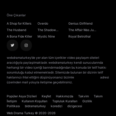
Öne Çıkanlar
A Shop for Killers
Overdo
Genius Girlfriend
The Husband
The Shadow
The Affair Was Just
Sovereign
the Beginning
A Bona Fide Killer
Mystic Nine
Royal Betrothal
webdramaturkey’de yer alan tüm içerikler video paylaşım siteleri
aracılığıyla paylaşılmaktadır. webdramaturkey kendi sunucularında
herhangi bir video içeriği barındırmadığından bu konuda bir telif hakkı
sorumluluğu kabul etmemektedir. Sitemizde bulunan bir dizinin telif
haklarınızı ihlal ettiğini düşünüyorsanız bizimle
[email protected]
adresi
üzerinden mail yoluyla iletişime geçebilirsiniz.
kore dizisi izle
çin dizisi
izle
Popüler Asya Dizileri
Keşfet
Hakkımızda
Takvim
Takım
İletişim
Kullanım Koşulları
Topluluk Kuralları
Gizlilik
Politikası
bldramaturkey
koredizi
dizigecesi
Web Drama Turkey
© 2020-2026