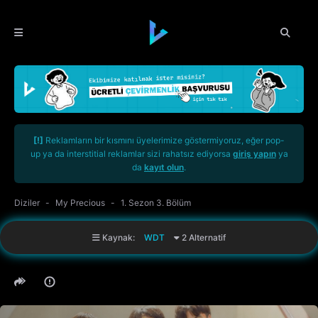
[!]
Reklamların bir kısmını üyelerimize göstermiyoruz, eğer pop-
up ya da interstitial reklamlar sizi rahatsız ediyorsa
giriş yapın
ya
da
kayıt olun
.
Diziler
My Precious
1. Sezon 3. Bölüm
Kaynak:
WDT
2 Alternatif