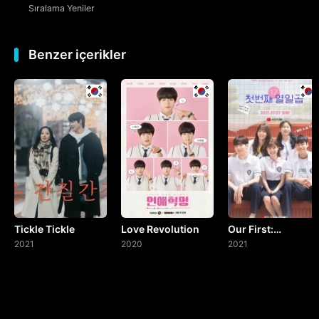
Sıralama
Yeniler
Benzer içerikler
Tickle Tickle
Love Revolution
Our First:
2021
2020
Seventeen
2021