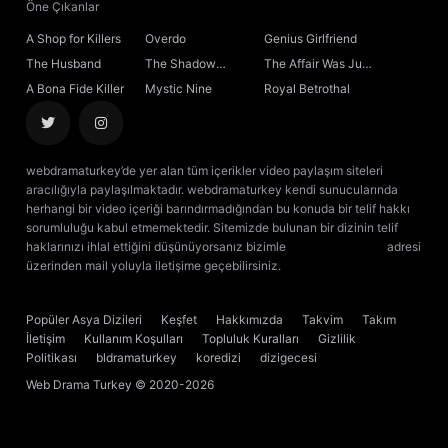
Öne Çıkanlar
A Shop for Killers
Overdo
Genius Girlfriend
The Husband
The Shadow
The Affair Was Just
Sovereign
the Beginning
A Bona Fide Killer
Mystic Nine
Royal Betrothal
webdramaturkey’de yer alan tüm içerikler video paylaşım siteleri
aracılığıyla paylaşılmaktadır. webdramaturkey kendi sunucularında
herhangi bir video içeriği barındırmadığından bu konuda bir telif hakkı
sorumluluğu kabul etmemektedir. Sitemizde bulunan bir dizinin telif
haklarınızı ihlal ettiğini düşünüyorsanız bizimle
[email protected]
adresi
üzerinden mail yoluyla iletişime geçebilirsiniz.
kore dizisi izle
çin dizisi
izle
Popüler Asya Dizileri
Keşfet
Hakkımızda
Takvim
Takım
İletişim
Kullanım Koşulları
Topluluk Kuralları
Gizlilik
Politikası
bldramaturkey
koredizi
dizigecesi
Web Drama Turkey
© 2020-2026