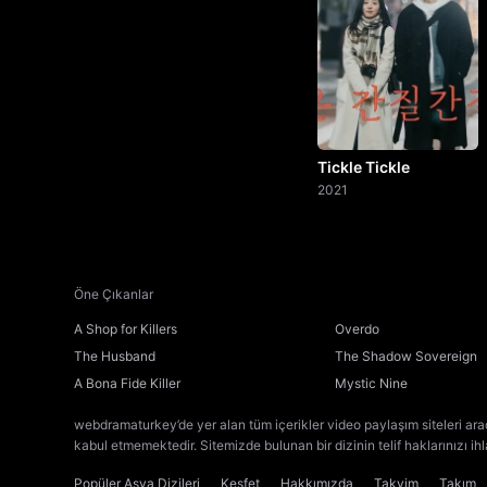
Tickle Tickle
2021
Öne Çıkanlar
A Shop for Killers
Overdo
The Husband
The Shadow Sovereign
A Bona Fide Killer
Mystic Nine
webdramaturkey’de yer alan tüm içerikler video paylaşım siteleri ara
kabul etmemektedir. Sitemizde bulunan bir dizinin telif haklarınızı ih
Popüler Asya Dizileri
Keşfet
Hakkımızda
Takvim
Takım