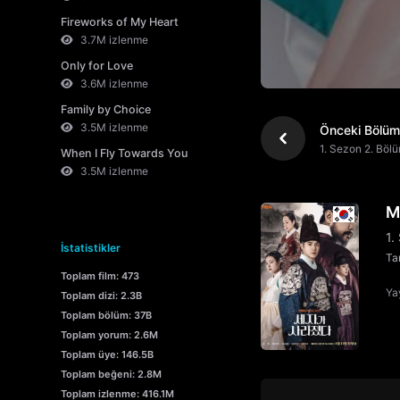
Fireworks of My Heart
3.7M izlenme
Only for Love
3.6M izlenme
Family by Choice
3.5M izlenme
Önceki Bölüm
1. Sezon 2. Böl
When I Fly Towards You
3.5M izlenme
M
1.
İstatistikler
Tar
Toplam film: 473
Yay
Toplam dizi: 2.3B
Toplam bölüm: 37B
Toplam yorum: 2.6M
Toplam üye: 146.5B
Toplam beğeni: 2.8M
Toplam izlenme: 416.1M