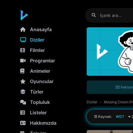
Anasayfa
Diziler
Filmler
Programlar
Animeler
Oyuncular
[!]
Reklamla
Türler
Topluluk
Diziler
Missing Crown Pr
Listeler
Kaynak:
WDT
2
Hakkımızda