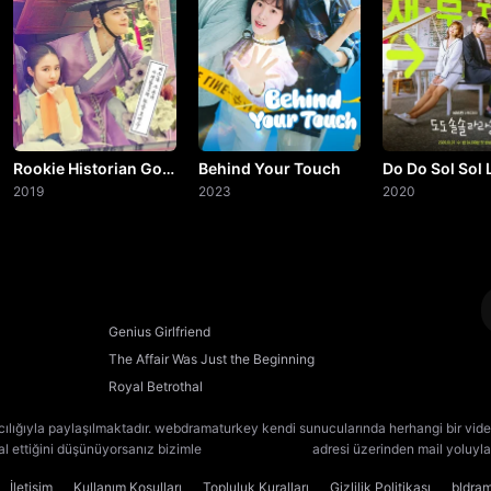
20. Bölüm
Final
Rookie Historian Goo
Behind Your Touch
Do Do Sol Sol 
Hae Ryung
2019
2023
Sol
2020
Genius Girlfriend
The Affair Was Just the Beginning
Royal Betrothal
cılığıyla paylaşılmaktadır. webdramaturkey kendi sunucularında herhangi bir vide
lal ettiğini düşünüyorsanız bizimle
[email protected]
adresi üzerinden mail yoluyla 
İletişim
Kullanım Koşulları
Topluluk Kuralları
Gizlilik Politikası
bldra