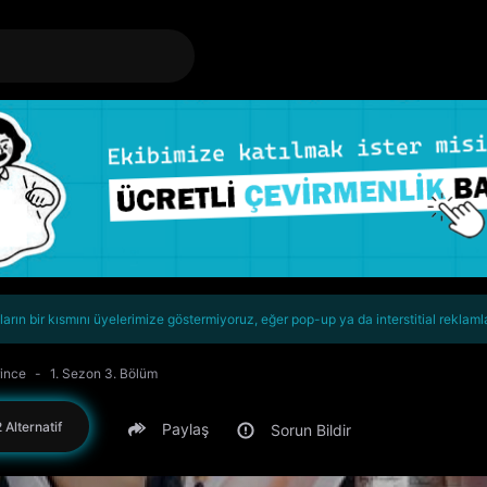
rın bir kısmını üyelerimize göstermiyoruz, eğer pop-up ya da interstitial reklaml
ince
1. Sezon 3. Bölüm
 Alternatif
Paylaş
Sorun Bildir