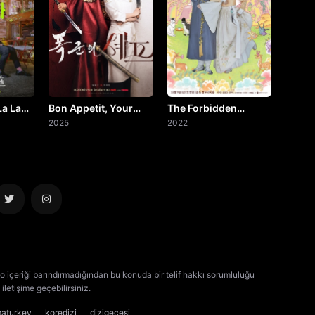
La La
Bon Appetit, Your
The Forbidden
Majesty
2025
Marriage
2022
o içeriği barındırmadığından bu konuda bir telif hakkı sorumluluğu
iletişime geçebilirsiniz.
kore dizisi izle
çin dizisi izle
maturkey
koredizi
dizigecesi