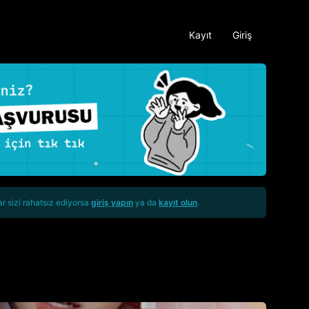
Kayıt
Giriş
ar sizi rahatsız ediyorsa
giriş yapın
ya da
kayıt olun
.