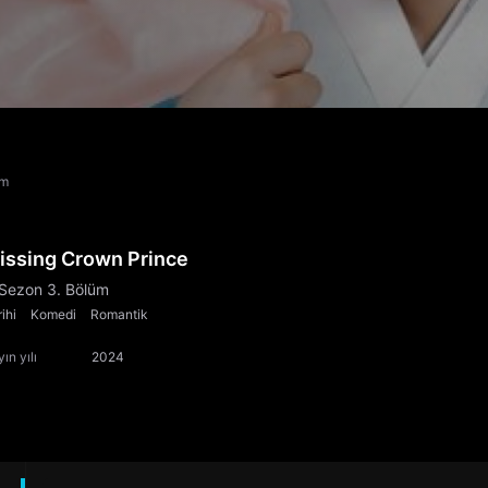
üm
issing Crown Prince
 Sezon 3. Bölüm
ihi
Komedi
Romantik
ın yılı
2024