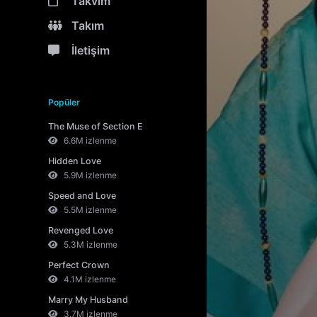
Takvim
Takım
İletişim
Popüler
The Muse of Section E
6.6M izlenme
Hidden Love
5.9M izlenme
Speed and Love
5.5M izlenme
Revenged Love
5.3M izlenme
Perfect Crown
4.1M izlenme
Marry My Husband
3.7M izlenme