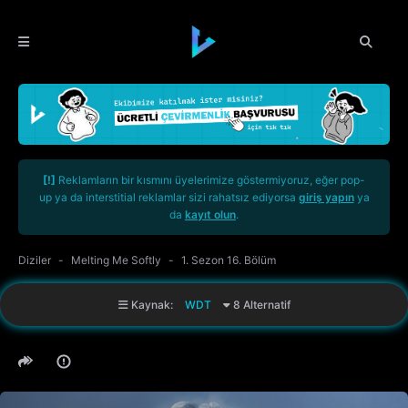
[!]
Reklamların bir kısmını üyelerimize göstermiyoruz, eğer pop-
up ya da interstitial reklamlar sizi rahatsız ediyorsa
giriş yapın
ya
da
kayıt olun
.
Diziler
Melting Me Softly
1. Sezon 16. Bölüm
Kaynak:
WDT
8 Alternatif