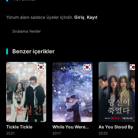
12. Bölüm
Yorum alanı sadece üyeler içindir.
Giriş
,
Kayıt
13. Bölüm
Sıralama
Yeniler
14. Bölüm
15. Bölüm
Benzer içerikler
16. Bölüm
Final
Tickle Tickle
While You Were
As You Stood By
2021
Sleeping
2017
2025