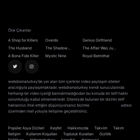
Öne Çıkanlar
A Shop for Killers
Overdo
Genius Girlfriend
The Husband
The Shadow
The Affair Was Just
Sovereign
the Beginning
A Bona Fide Killer
Mystic Nine
Royal Betrothal
webdramaturkey’de yer alan tüm içerikler video paylaşım siteleri
aracılığıyla paylaşılmaktadır. webdramaturkey kendi sunucularında
herhangi bir video içeriği barındırmadığından bu konuda bir telif hakkı
sorumluluğu kabul etmemektedir. Sitemizde bulunan bir dizinin telif
haklarınızı ihlal ettiğini düşünüyorsanız bizimle
[email protected]
adresi
üzerinden mail yoluyla iletişime geçebilirsiniz.
kore dizisi izle
çin dizisi
izle
Popüler Asya Dizileri
Keşfet
Hakkımızda
Takvim
Takım
İletişim
Kullanım Koşulları
Topluluk Kuralları
Gizlilik
Politikası
bldramaturkey
koredizi
dizigecesi