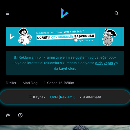
[!]
Reklamların bir kısmını üyelerimize göstermiyoruz, eğer pop-
up ya da interstitial reklamlar sizi rahatsız ediyorsa
giriş yapın
ya
da
kayıt olun
.
Diziler
Mad Dog
1. Sezon 12. Bölüm
Kaynak:
UPN (Reklamlı)
9 Alternatif