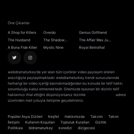
Öne Çıkanlar
A Shop for Killers
Overdo
Genius Girlfriend
The Husband
The Shadow
The Affair Was Just
Sovereign
the Beginning
A Bona Fide Killer
Mystic Nine
Royal Betrothal
webdramaturkey’de yer alan tüm içerikler video paylaşım siteleri
aracılığıyla paylaşılmaktadır. webdramaturkey kendi sunucularında
herhangi bir video içeriği barındırmadığından bu konuda bir telif hakkı
sorumluluğu kabul etmemektedir. Sitemizde bulunan bir dizinin telif
haklarınızı ihlal ettiğini düşünüyorsanız bizimle
[email protected]
adresi
üzerinden mail yoluyla iletişime geçebilirsiniz.
kore dizisi izle
çin dizisi
izle
Popüler Asya Dizileri
Keşfet
Hakkımızda
Takvim
Takım
İletişim
Kullanım Koşulları
Topluluk Kuralları
Gizlilik
Politikası
bldramaturkey
koredizi
dizigecesi