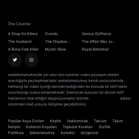
21. Bölüm
22. Bölüm
Öne Çıkanlar
A Shop for Killers
Overdo
Genius Girlfriend
23. Bölüm
The Husband
The Shadow
The Affair Was Just
Sovereign
the Beginning
A Bona Fide Killer
Mystic Nine
Royal Betrothal
24. Bölüm
25. Bölüm
webdramaturkey’de yer alan tüm içerikler video paylaşım siteleri
aracılığıyla paylaşılmaktadır. webdramaturkey kendi sunucularında
26. Bölüm
herhangi bir video içeriği barındırmadığından bu konuda bir telif hakkı
sorumluluğu kabul etmemektedir. Sitemizde bulunan bir dizinin telif
haklarınızı ihlal ettiğini düşünüyorsanız bizimle
[email protected]
adresi
27. Bölüm
üzerinden mail yoluyla iletişime geçebilirsiniz.
kore dizisi izle
çin dizisi
izle
28. Bölüm
Popüler Asya Dizileri
Keşfet
Hakkımızda
Takvim
Takım
İletişim
Kullanım Koşulları
Topluluk Kuralları
Gizlilik
29. Bölüm
Politikası
bldramaturkey
koredizi
dizigecesi