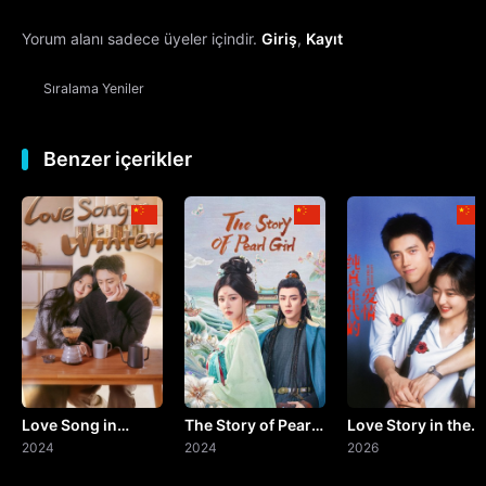
Yorum alanı sadece üyeler içindir.
Giriş
,
Kayıt
13. Bölüm
Sıralama
Yeniler
14. Bölüm
15. Bölüm
Benzer içerikler
16. Bölüm
17. Bölüm
18. Bölüm
19. Bölüm
Love Song in
The Story of Pearl
Love Story in the
20. Bölüm
Winter
2024
Girl
2024
1970s
2026