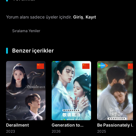
12. Bölüm
Yorum alanı sadece üyeler içindir.
Giriş
,
Kayıt
13. Bölüm
Final
Sıralama
Yeniler
Benzer içerikler
Derailment
Generation to
Be Passionately in
2023
Generation
2026
Love
2025