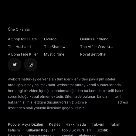
Öne Çıkanlar
A Shop for Killers
Overdo
Genius Girlfriend
The Husband
The Shadow
The Affair Was Just
Sovereign
the Beginning
A Bona Fide Killer
Mystic Nine
Royal Betrothal
webdramaturkey’de yer alan tüm içerikler video paylaşım siteleri
aracılığıyla paylaşılmaktadır. webdramaturkey kendi sunucularında
herhangi bir video içeriği barındırmadığından bu konuda bir telif hakkı
sorumluluğu kabul etmemektedir. Sitemizde bulunan bir dizinin telif
haklarınızı ihlal ettiğini düşünüyorsanız bizimle
[email protected]
adresi
üzerinden mail yoluyla iletişime geçebilirsiniz.
kore dizisi izle
çin dizisi
izle
Popüler Asya Dizileri
Keşfet
Hakkımızda
Takvim
Takım
İletişim
Kullanım Koşulları
Topluluk Kuralları
Gizlilik
Politikası
bldramaturkey
koredizi
dizigecesi