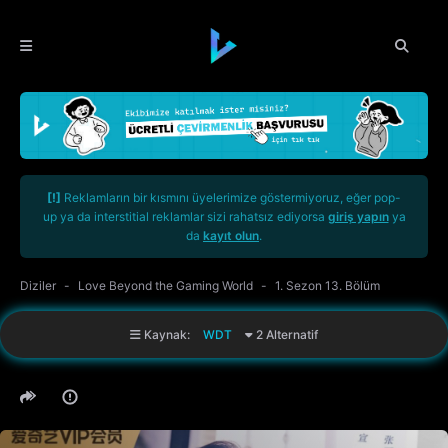
[!]
Reklamların bir kısmını üyelerimize göstermiyoruz, eğer pop-
up ya da interstitial reklamlar sizi rahatsız ediyorsa
giriş yapın
ya
da
kayıt olun
.
Diziler
Love Beyond the Gaming World
1. Sezon 13. Bölüm
Kaynak:
WDT
2 Alternatif