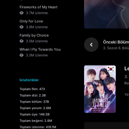
Fireworks of My Heart
3.7M izlenme
Only for Love
3.6M izlenme
Family by Choice
3.5M izlenme
Önceki Bölüm
3. Sezon 6. Böl
When I Fly Towards You
3.5M izlenme
L
3.
İstatistikler
Ro
Toplam film: 473
Yay
Toplam dizi: 2.3B
Toplam bölüm: 37B
Toplam yorum: 2.6M
Toplam üye: 146.5B
Toplam beğeni: 2.8M
Toplam izlenme: 416.1M