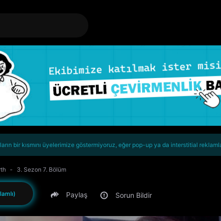
rın bir kısmını üyelerimize göstermiyoruz, eğer pop-up ya da interstitial reklaml
rth
3. Sezon 7. Bölüm
lamlı)
Paylaş
Sorun Bildir