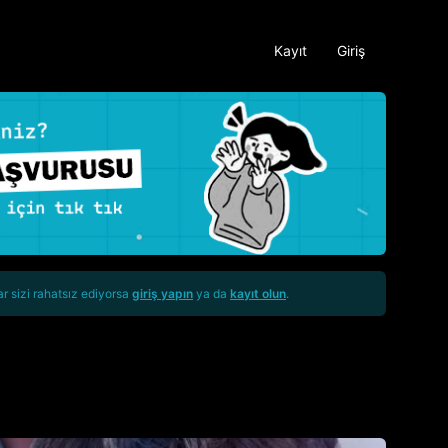
Kayıt
Giriş
ar sizi rahatsız ediyorsa
giriş yapın
ya da
kayıt olun
.