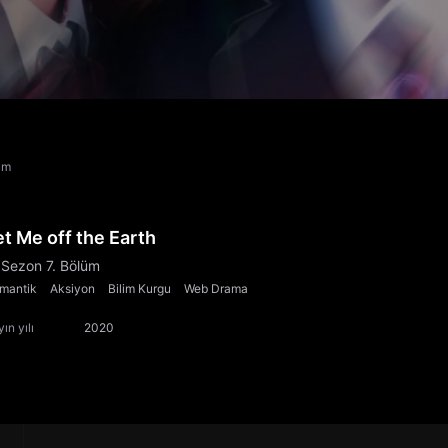
üm
et Me off the Earth
 Sezon 7. Bölüm
mantik
Aksiyon
Bilim Kurgu
Web Drama
ın yılı
2020