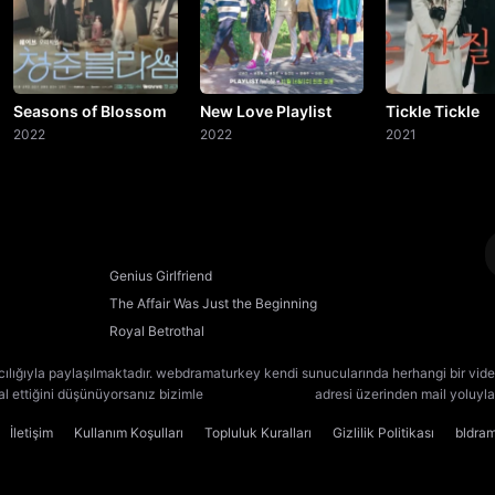
Seasons of Blossom
New Love Playlist
Tickle Tickle
2022
2022
2021
Genius Girlfriend
The Affair Was Just the Beginning
Royal Betrothal
cılığıyla paylaşılmaktadır. webdramaturkey kendi sunucularında herhangi bir vide
lal ettiğini düşünüyorsanız bizimle
[email protected]
adresi üzerinden mail yoluyla 
İletişim
Kullanım Koşulları
Topluluk Kuralları
Gizlilik Politikası
bldra