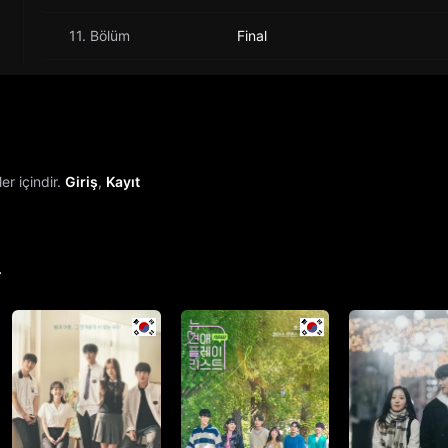
11. Bölüm
Final
r içindir.
Giriş
,
Kayıt
r