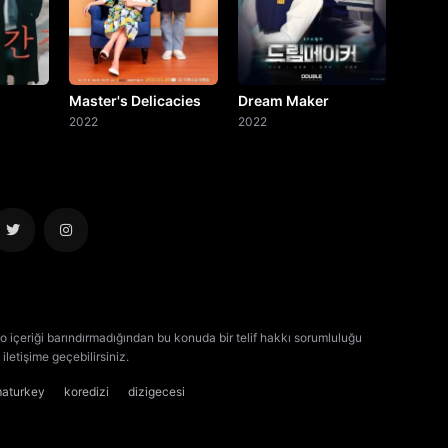
Master's Delicacies
Dream Maker
2022
2022
o içeriği barındırmadığından bu konuda bir telif hakkı sorumluluğu
iletişime geçebilirsiniz.
kore dizisi izle
çin dizisi izle
maturkey
koredizi
dizigecesi