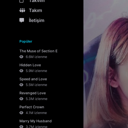
Takvim
Takım
İletişim
Popüler
The Muse of Section E
6.6M izlenme
Hidden Love
5.9M izlenme
Speed and Love
5.5M izlenme
Revenged Love
5.3M izlenme
Perfect Crown
4.1M izlenme
Marry My Husband
3.7M izlenme