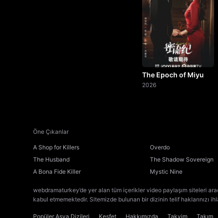
The Epoch of Miyu
2026
Öne Çıkanlar
A Shop for Killers
Overdo
The Husband
The Shadow Sovereign
A Bona Fide Killer
Mystic Nine
webdramaturkey’de yer alan tüm içerikler video paylaşım siteleri ara
kabul etmemektedir. Sitemizde bulunan bir dizinin telif haklarınızı ih
Popüler Asya Dizileri
Keşfet
Hakkımızda
Takvim
Takım