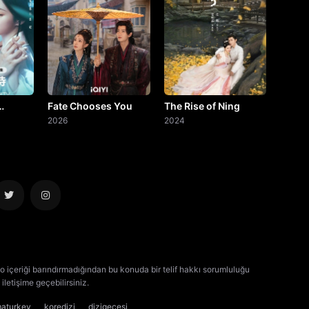
Fate Chooses You
The Rise of Ning
2026
2024
o içeriği barındırmadığından bu konuda bir telif hakkı sorumluluğu
iletişime geçebilirsiniz.
kore dizisi izle
çin dizisi izle
maturkey
koredizi
dizigecesi