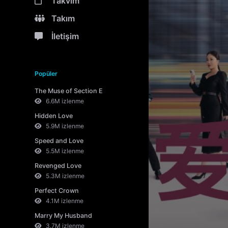
Takvim
Takım
İletişim
Popüler
The Muse of Section E
6.6M izlenme
Hidden Love
5.9M izlenme
Speed and Love
5.5M izlenme
Revenged Love
5.3M izlenme
Perfect Crown
4.1M izlenme
Marry My Husband
3.7M izlenme