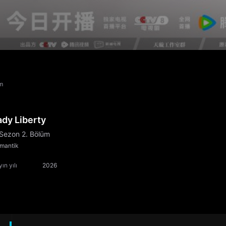
üm
ady Liberty
 Sezon 2. Bölüm
mantik
ın yılı
2026