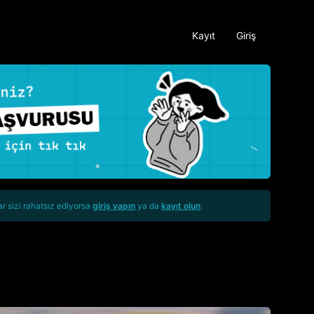
Kayıt
Giriş
ar sizi rahatsız ediyorsa
giriş yapın
ya da
kayıt olun
.