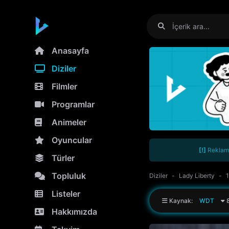
Anasayfa
Diziler
Filmler
Programlar
Animeler
Oyuncular
[!]
Reklamla
Türler
Topluluk
Diziler
Lady Liberty
1
Listeler
Kaynak:
WDT
8
Hakkımızda