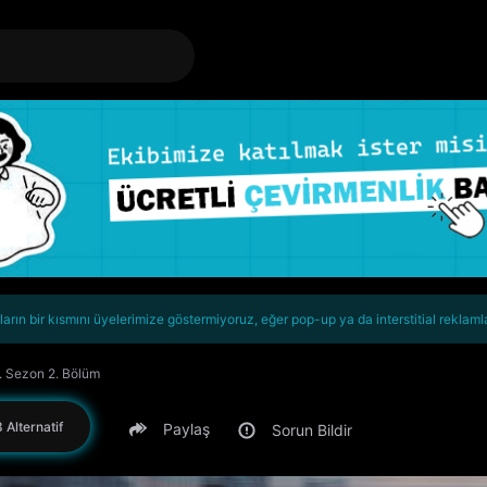
rın bir kısmını üyelerimize göstermiyoruz, eğer pop-up ya da interstitial reklaml
. Sezon 2. Bölüm
 Alternatif
Paylaş
Sorun Bildir