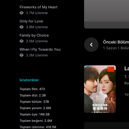
Fireworks of My Heart
3.7M izlenme
Only for Love
3.6M izlenme
Family by Choice
3.5M izlenme
Önceki Bölüm
1. Sezon 1. Böl
When I Fly Towards You
3.5M izlenme
L
1.
İstatistikler
Ro
Toplam film: 473
Yay
Toplam dizi: 2.3B
Toplam bölüm: 37B
Toplam yorum: 2.6M
Toplam üye: 146.5B
Toplam beğeni: 2.8M
Toplam izlenme: 416.1M