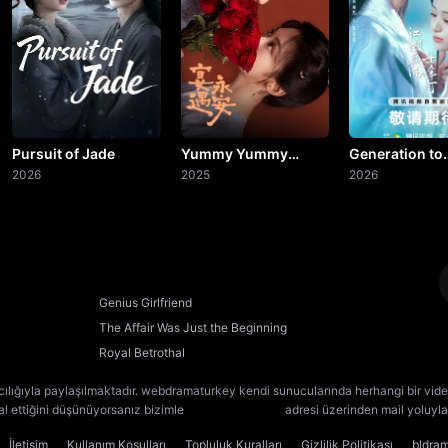
20. Bölüm
21. Bölüm
22. Bölüm
23. Bölüm
Pursuit of Jade
Yummy Yummy
Generation to
2026
Yummy
2025
Generation
2026
24. Bölüm
25. Bölüm
26. Bölüm
Genius Girlfriend
The Affair Was Just the Beginning
27. Bölüm
Royal Betrothal
28. Bölüm
cılığıyla paylaşılmaktadır. webdramaturkey kendi sunucularında herhangi bir vide
lal ettiğini düşünüyorsanız bizimle
[email protected]
adresi üzerinden mail yoluyla 
29. Bölüm
İletişim
Kullanım Koşulları
Topluluk Kuralları
Gizlilik Politikası
bldra