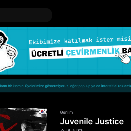
rın bir kısmını üyelerimize göstermiyoruz, eğer pop-up ya da interstitial reklaml
Gerilim
Juvenile Justice
소년 심판