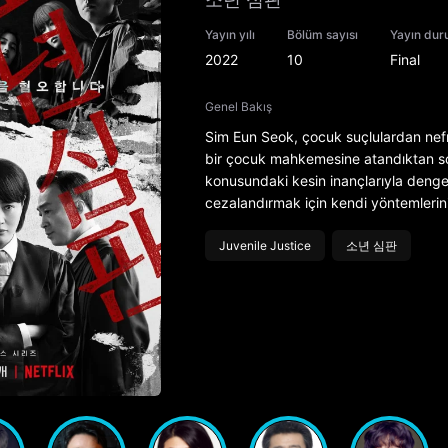
Yayın yılı
Bölüm sayısı
Yayın du
2022
10
Final
Genel Bakış
Sim Eun Seok, çocuk suçlulardan nefret
bir çocuk mahkemesine atandıktan son
konusundaki kesin inançlarıyla dengel
cezalandırmak için kendi yöntemlerini
Juvenile Justice
소년 심판