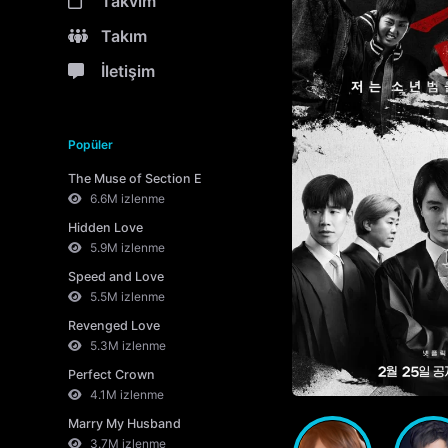
Takvim
Takım
İletişim
Popüler
The Muse of Section E
6.6M izlenme
Hidden Love
5.9M izlenme
Speed and Love
5.5M izlenme
Revenged Love
5.3M izlenme
Perfect Crown
4.1M izlenme
Marry My Husband
3.7M izlenme