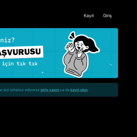
Kayıt
Giriş
ar sizi rahatsız ediyorsa
giriş yapın
ya da
kayıt olun
.