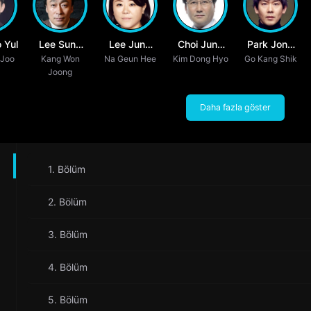
 Yul
Lee Sung
Lee Jung
Choi Jung
Park Jong
 Joo
Kang Won
Min
Na Geun Hee
Eun
Kim Dong Hyo
Woo
Go Kang Shik
Hwan
Joong
Daha fazla göster
1. Bölüm
2. Bölüm
3. Bölüm
4. Bölüm
5. Bölüm