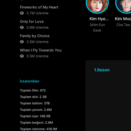
Fireworks of My Heart
3.7M izlenme
Kim Hye
Kim Moo
Only for Love
Shim Eun
Soo
Cha Tae
3.6M izlenme
Seok
Family by Choice
3.5M izlenme
When I Fly Towards You
3.5M izlenme
1.Sezon
İstatistikler
Toplam film: 473
Toplam dizi: 2.3B
Toplam bölüm: 37B
Toplam yorum: 2.6M
Toplam üye: 146.5B
Toplam beğeni: 2.8M
Toplam izlenme: 416.1M