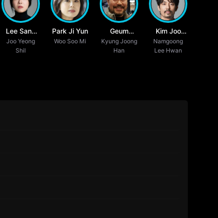
Lee Sang
Park Ji Yun
Geum
Kim Joo
Joo Yeong
Hee
Woo Soo Mi
Kwang San
Kyung Joong
Namgoong
Heon
Shil
Han
Lee Hwan