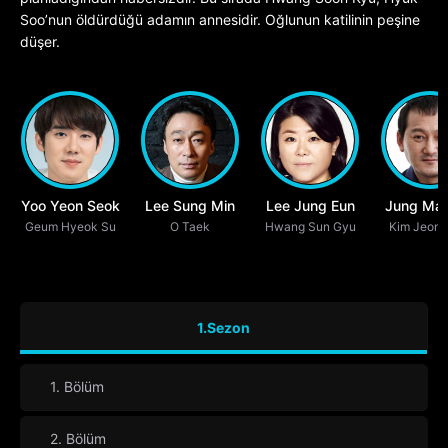
Soo’nun öldürdüğü adamın annesidir. Oğlunun katilinin peşine
düşer.
Yoo Yeon Seok
Lee Sung Min
Lee Jung Eun
Jung Man
Geum Hyeok Su
O Taek
Hwang Sun Gyu
Kim Jeong
1.Sezon
1. Bölüm
2. Bölüm