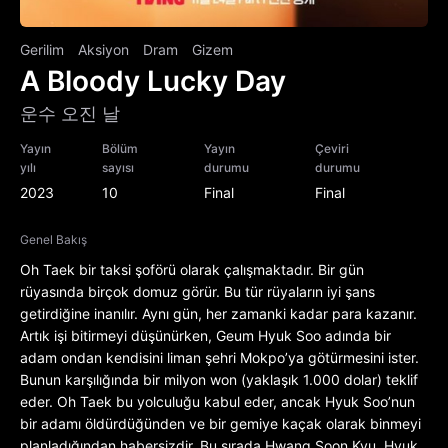
Gerilim
Aksiyon
Dram
Gizem
A Bloody Lucky Day
운수 오진 날
Yayın
Bölüm
Yayın
Çeviri
yılı
sayısı
durumu
durumu
2023
10
Final
Final
Genel Bakış
Oh Taek bir taksi şoförü olarak çalışmaktadır. Bir gün
rüyasında birçok domuz görür. Bu tür rüyaların iyi şans
getirdiğine inanılır. Aynı gün, her zamanki kadar para kazanır.
Artık işi bitirmeyi düşünürken, Geum Hyuk Soo adında bir
adam ondan kendisini liman şehri Mokpo’ya götürmesini ister.
Bunun karşılığında bir milyon won (yaklaşık 1.000 dolar) teklif
eder. Oh Taek bu yolculuğu kabul eder, ancak Hyuk Soo’nun
bir adamı öldürdüğünden ve bir gemiye kaçak olarak binmeyi
planladığından habersizdir. Bu sırada Hwang Soon Kyu, Hyuk