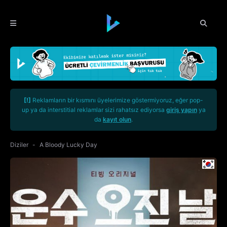
[!]
Reklamların bir kısmını üyelerimize göstermiyoruz, eğer pop-
up ya da interstitial reklamlar sizi rahatsız ediyorsa
giriş yapın
ya
da
kayıt olun
.
Diziler
A Bloody Lucky Day