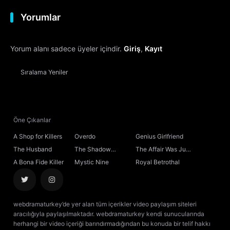
Yorumlar
Yorum alanı sadece üyeler içindir.
Giriş
,
Kayıt
Sıralama
Yeniler
Öne Çıkanlar
A Shop for Killers
Overdo
Genius Girlfriend
The Husband
The Shadow
The Affair Was Just
Sovereign
the Beginning
A Bona Fide Killer
Mystic Nine
Royal Betrothal
webdramaturkey’de yer alan tüm içerikler video paylaşım siteleri
aracılığıyla paylaşılmaktadır. webdramaturkey kendi sunucularında
herhangi bir video içeriği barındırmadığından bu konuda bir telif hakkı