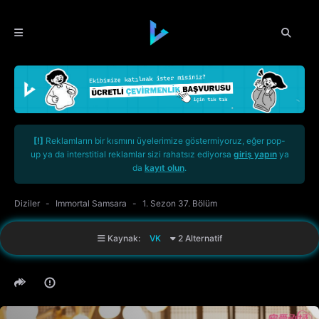
[!]
Reklamların bir kısmını üyelerimize göstermiyoruz, eğer pop-
up ya da interstitial reklamlar sizi rahatsız ediyorsa
giriş yapın
ya
da
kayıt olun
.
Diziler
Immortal Samsara
1. Sezon 37. Bölüm
Kaynak:
VK
2 Alternatif