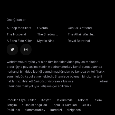
21. Bölüm
22. Bölüm
Öne Çıkanlar
A Shop for Killers
Overdo
Genius Girlfriend
23. Bölüm
The Husband
The Shadow
The Affair Was Just
Sovereign
the Beginning
A Bona Fide Killer
Mystic Nine
Royal Betrothal
24. Bölüm
25. Bölüm
webdramaturkey’de yer alan tüm içerikler video paylaşım siteleri
aracılığıyla paylaşılmaktadır. webdramaturkey kendi sunucularında
26. Bölüm
herhangi bir video içeriği barındırmadığından bu konuda bir telif hakkı
sorumluluğu kabul etmemektedir. Sitemizde bulunan bir dizinin telif
haklarınızı ihlal ettiğini düşünüyorsanız bizimle
[email protected]
adresi
27. Bölüm
üzerinden mail yoluyla iletişime geçebilirsiniz.
kore dizisi izle
çin dizisi
izle
28. Bölüm
Popüler Asya Dizileri
Keşfet
Hakkımızda
Takvim
Takım
İletişim
Kullanım Koşulları
Topluluk Kuralları
Gizlilik
29. Bölüm
Politikası
bldramaturkey
koredizi
dizigecesi