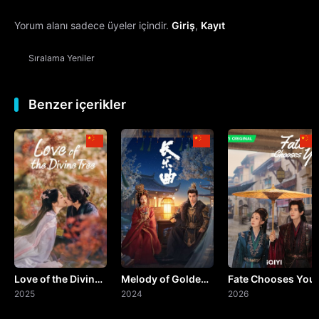
Yorum alanı sadece üyeler içindir.
Giriş
,
Kayıt
13. Bölüm
Sıralama
Yeniler
14. Bölüm
15. Bölüm
Benzer içerikler
16. Bölüm
17. Bölüm
18. Bölüm
19. Bölüm
Love of the Divine
Melody of Golden
Fate Chooses You
20. Bölüm
Tree
2025
Age
2024
2026