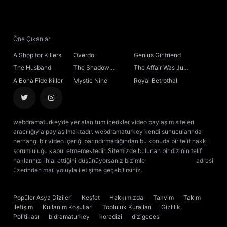
Öne Çıkanlar
A Shop for Killers
Overdo
Genius Girlfriend
The Husband
The Shadow
The Affair Was Just
Sovereign
the Beginning
A Bona Fide Killer
Mystic Nine
Royal Betrothal
webdramaturkey’de yer alan tüm içerikler video paylaşım siteleri
aracılığıyla paylaşılmaktadır. webdramaturkey kendi sunucularında
herhangi bir video içeriği barındırmadığından bu konuda bir telif hakkı
sorumluluğu kabul etmemektedir. Sitemizde bulunan bir dizinin telif
haklarınızı ihlal ettiğini düşünüyorsanız bizimle
[email protected]
adresi
üzerinden mail yoluyla iletişime geçebilirsiniz.
kore dizisi izle
çin dizisi
izle
Popüler Asya Dizileri
Keşfet
Hakkımızda
Takvim
Takım
İletişim
Kullanım Koşulları
Topluluk Kuralları
Gizlilik
Politikası
bldramaturkey
koredizi
dizigecesi