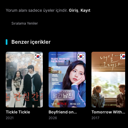
Yorum alanı sadece üyeler içindir.
Giriş
,
Kayıt
13. Bölüm
Sıralama
Yeniler
14. Bölüm
15. Bölüm
Benzer içerikler
16. Bölüm
Final
Tickle Tickle
Boyfriend on
Tomorrow With
2021
Demand
2026
You
2017